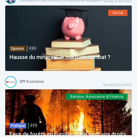
Cofondateur et Chief Economist @ Orcadia Asset Management
06 Aug 2026 à 04:05
Social
F.F.F.
Opinion
Hausse du minerval: le mauvais combat ?
SPF Economie
06 Aug 2026 à 04:00
Banque, Assurance & Finance
F.F.F.
Pratique
Feux de forêts en Europe: quels sont vos droits