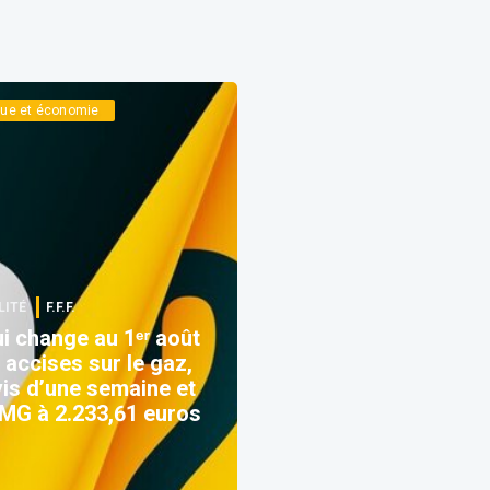
ique et économie
LITÉ
F.F.F.
i change au 1ᵉʳ août
 accises sur le gaz,
is d’une semaine et
G à 2.233,61 euros