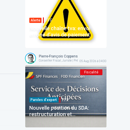
F.F.F.
Alerte
Nouvelle chaîne tva: envoi
erroné d’avis de paiement
Pierre-François Coppens
Conseiller Fiscal, Juriste | Président @ AFPC
05 Aug 2026 à 04:00
Fiscalité
F.F.F.
Paroles d’expert
Nouvelle position du SDA:
restructuration et
reinvestissement