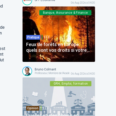
06 Aug 2026 à 04:00
nd
Banque, Assurance & Finance
 de
En
F.F.F.
Pratique
Feux de forêts en Europe:
est
quels sont vos droits si votre
nt
voyage est impacté ?
lut
Bruno Colmant
Professeur, Membre de l'Académie Royale
06 Aug 2026 à 04:00
GRH, Emploi, formation
F.F.F.
Opinion
Quelles études choisir en