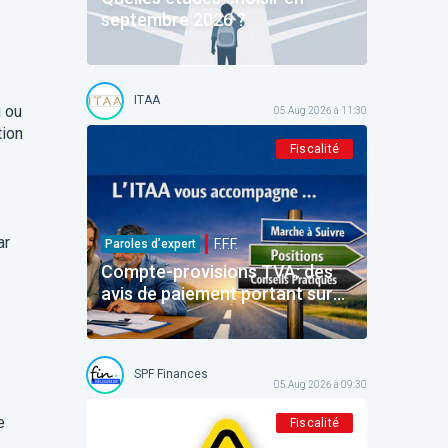
septembre 2026 ?
ITAA
i ou
05 Aug 2026 à 11:30
tion
Fiscalité
ar
F.F.F.
Paroles d’expert
Compte-provisions TVA: des
avis de paiement portant sur
des montants déjà payés
SPF Finances
05 Aug 2026 à 09:30
e
Fiscalité