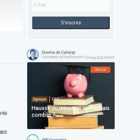
S'inscrire
Etienne de Callataÿ
Cofondateur et Chief Economist @ Orcadia Asset Management
06 Aug 2026 à 04:05
Social
F.F.F.
Opinion
Hausse du minerval: le mauvais
rité
combat ?
abli
SPF Economie