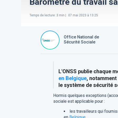
Baromètre du travail s
Temps de lecture
:
3
min |
07 mai 2023 à 13:25
Office National de
Sécurité Sociale
L'ONSS publie chaque m
en Belgique
, notamment 
le système de sécurité s
Hormis quelques exceptions (accord
sociale est applicable pour :
les travailleurs qui fourni
en
Belgique
,