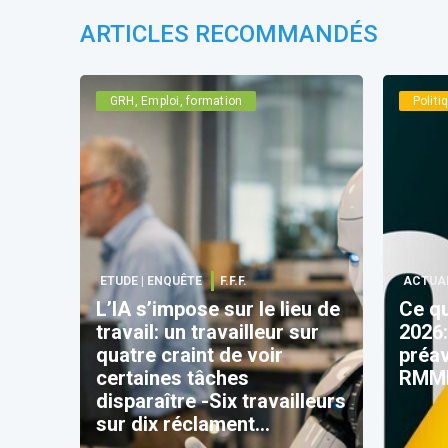
ARTICLES RECOMMANDÉS
GRH, Emploi, formation
Polit
ETUDE | ENQUÊTE
F.F.F.
ACTUA
L’IA s’impose sur le lieu de
Ce qu
travail: un travailleur sur
2026:
quatre craint de voir
préav
certaines tâches
RMMM
disparaître -Six travailleurs
sur dix réclament
davantage de