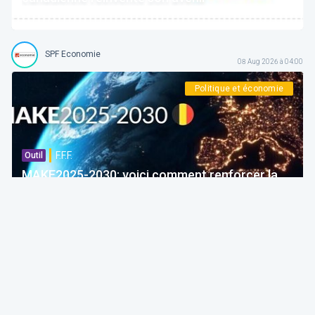
SPF Economie
08 Aug 2026 à 04:00
Politique et économie
F.F.F.
Outil
MAKE2025-2030: voici comment renforcer la
compétitivité de l'industrie belge ...
Thierry Litannie
Avocat @ LITAXLAW
08 Aug 2026 à 04:00
Fiscalité