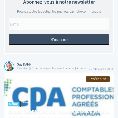
Abonnez-vous à notre newsletter
Recevez toutes les actualités publiées par notre communauté
S'inscrire
Guy KAHN
Président @ Experts-comptables sans frontières | Administrateur @ Forum For the F
08 Aug 2026 à 08:15
Profession
F.F.F.
Débat
Quand, avant-gardiste, la profession comptable
canadienne réinvente son avenir