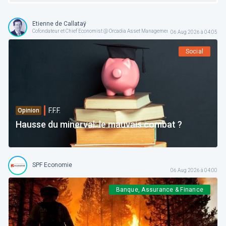
Etienne de Callataÿ
Cofondateur et Chief Economist @ Orcadia Asset Management
06 Aug 2026 à 04:05
Social
F.F.F.
Opinion
Hausse du minerval: le mauvais combat ?
SPF Economie
06 Aug 2026 à 04:00
Banque, Assurance & Finance