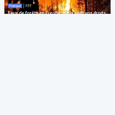
F.F.F.
Pratique
Feux de forêts en Europe: quels sont vos droits
si votre voyage est impacté ?
Bruno Colmant
Professeur, Membre de l'Académie Royale
06 Aug 2026 à 04:00
GRH, Emploi, formation
F.F.F.
Opinion
Quelles études choisir en septembre 2026 ?
ITAA
05 Aug 2026 à 11:30