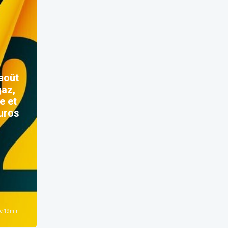
 août
gaz,
e et
uros
e
19
min