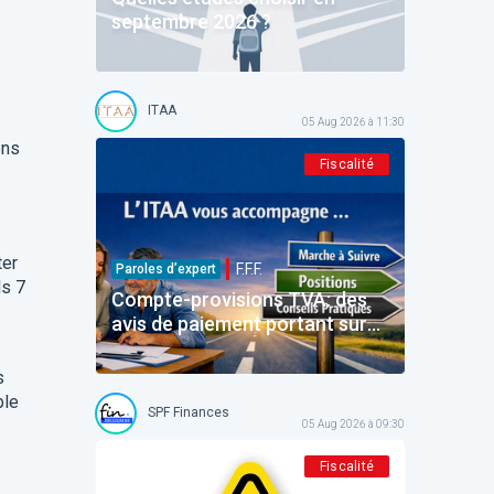
septembre 2026 ?
ITAA
05 Aug 2026 à 11:30
ons
Fiscalité
ter
F.F.F.
Paroles d’expert
ls 7
Compte-provisions TVA: des
avis de paiement portant sur
des montants déjà payés
s
ble
SPF Finances
05 Aug 2026 à 09:30
Fiscalité