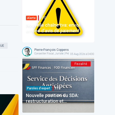
F.F.F.
Alerte
Nouvelle chaîne tva: envoi
erroné d’avis de paiement
QUE
Pierre-François Coppens
Conseiller Fiscal, Juriste | Président @ AFPC
05 Aug 2026 à 04:00
Fiscalité
F.F.F.
Paroles d’expert
Nouvelle position du SDA:
restructuration et
reinvestissement