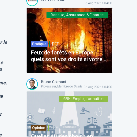
06 Aug 2026 à 04:00
Banque, Assurance & Finance
r le
F.F.F.
Pratique
Feux de forêts en Europe:
quels sont vos droits si votre
Le
voyage est impacté ?
p
Bruno Colmant
gne.
Professeur, Membre de l'Académie Royale
06 Aug 2026 à 04:00
te
GRH, Emploi, formation
t
F.F.F.
Opinion
e
Quelles études choisir en