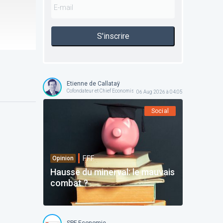
S'inscrire
Etienne de Callataÿ
Cofondateur et Chief Economist @ Orcadia Asset Management
06 Aug 2026 à 04:05
Social
F.F.F.
Opinion
Hausse du minerval: le mauvais
combat ?
SPF Economie