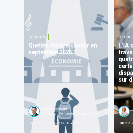
OPINION
F.F.F.
ETUDE 
Quelles études choisir en
L’IA 
septembre 2026 ?
trava
quatr
certa
dispa
sur d
dava
tran
Bruno Colmant
Professeur, Membre de l'Académie Royale
Publié le
06 Aug 2026 à 04:00
Lecture de
5
min
Publié le
04