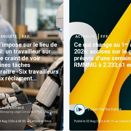
| ENQUÊTE
F.F.F.
ACTUALITÉ
F.F.F.
s’impose sur le lieu de
Ce qui change au 1ᵉʳ
il: un travailleur sur
2026: accises sur le 
e craint de voir
préavis d’une semain
ines tâches
RMMMG à 2.233,61 e
raître -Six travailleurs
ix réclament
ntage de
sparence
Laura Bertrand
SD Worx
Forum For the Future
Managing Legal Consultant PME @ SD Worx
 Aug 2026 à 04:00
Lecture de
9
min
Publié le
03 Aug 2026 à 04:10
Lecture d