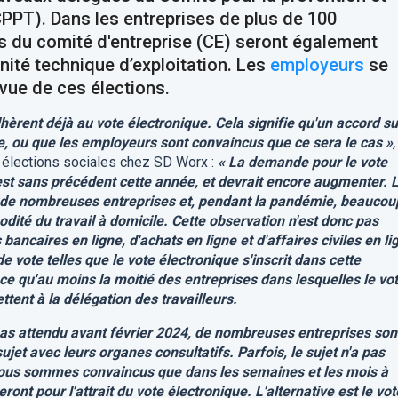
(CPPT). Dans les entreprises de plus de 100
s du comité d'entreprise (CE) seront également
nité technique d’exploitation. Les
employeurs
se
vue de ces élections.
dhèrent déjà au vote électronique. Cela signifie qu'un accord su
ce, ou que les employeurs sont convaincus que ce sera le cas »
,
 élections sociales chez SD Worx :
« La demande pour le vote
l est sans précédent cette année, et devrait encore augmenter. 
ns de nombreuses entreprises et, pendant la pandémie, beaucou
dité du travail à domicile. Cette observation n'est donc pas
bancaires en ligne, d'achats en ligne et d'affaires civiles en li
 vote telles que le vote électronique s'inscrit dans cette
e qu'au moins la moitié des entreprises dans lesquelles le vo
tent à la délégation des travailleurs.
as attendu avant février 2024
, de nombreuses entreprises son
ujet avec leurs organes consultatifs. Parfois, le sujet n'a pas
 Nous sommes convaincus que dans les semaines et les mois à
ront pour l'attrait du vote électronique. L'alternative est le vot