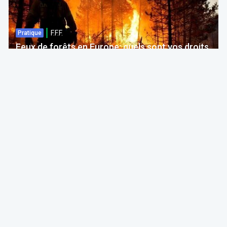
F.F.F.
Pratique
Feux de forêts en Europe: quels sont vos droits
si votre voyage est impacté ?
Bruno Colmant
Professeur, Membre de l'Académie Royale
06 Aug 2026 à 04:00
GRH, Emploi, formation
F.F.F.
Opinion
Quelles études choisir en septembre 2026 ?