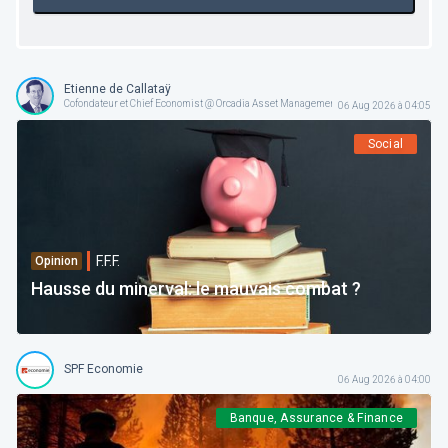
Etienne de Callataÿ
Cofondateur et Chief Economist @ Orcadia Asset Management
06 Aug 2026 à 04:05
Social
F.F.F.
Opinion
Hausse du minerval: le mauvais combat ?
SPF Economie
06 Aug 2026 à 04:00
Banque, Assurance & Finance