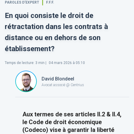
PAROLES D’EXPERT
F.F.F.
En quoi consiste le droit de
rétractation dans les contrats à
distance ou en dehors de son
établissement?
Temps de lecture
:
3
min |
04 mars 2026 à 05:10
David Blondeel
Avocat associé @ Centrius
Aux termes de ses articles II.2 & II.4,
le Code de droit économique
(Codeco) vise à garantir la liberté