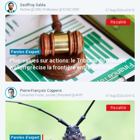
Geoffroy Galéa
Partner @ CMS | Professeur @ ICHEC-ESSF
07 Aug 2026 à 04:10
Fiscalité
F.F.F.
Paroles d’expert
Plus-values sur actions: le Tribunal du Brabant
wallon précise la frontière entre gestion
normale et spéculation
Pierre-François Coppens
Conseiller Fiscal, Juriste | Président @ AFPC
07 Aug 2026 à 04:10
Fiscalité
F.F.F.
Paroles d’expert