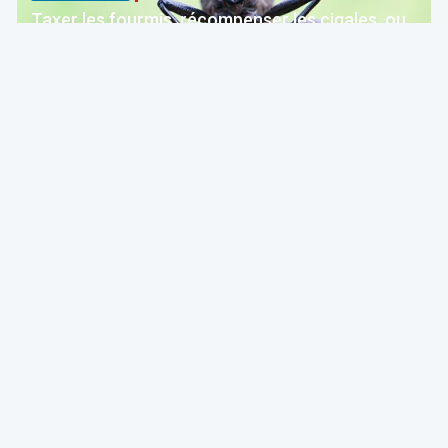
Taxer les fourmis, récompenser les cigales, ou
comment la Belgique décourage ceux qui
épargnent
ITAA
07 Aug 2026 à 04:00
Fiscalité
F.F.F.
Actualité
Compte-provisions TVA: le SPF Finances
confirme qu’il n’y aura pas d’amendes
SPF Economie
07 Aug 2026 à 04:00
Politique et économie