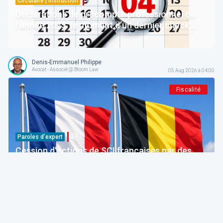
F.F.F.
Circulaire | Instruction
Déclarations de précompte professionnel de
l'année 2025: le moment d’un dernier check,
moins d’un mois avant la clôture du programme
concerné
Denis-Emmanuel Philippe
Avocat - Associé @ Bloom Law
05 Aug 2026 à 04:00
Fiscalité
F.F.F.
Paroles d’expert
Cession d'actions de SCI françaises par des
résidents belges: abus fiscal (Trib. Bruxelles, 20
février 2026)
Pierre-François Coppens
Conseiller Fiscal, Juriste | Président @ AFPC
05 Aug 2026 à 04:00