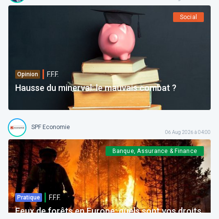
Social
F.F.F.
Opinion
Hausse du minerval: le mauvais combat ?
SPF Economie
06 Aug 2026 à 04:00
Banque, Assurance & Finance
F.F.F.
Pratique
Feux de forêts en Europe: quels sont vos droits