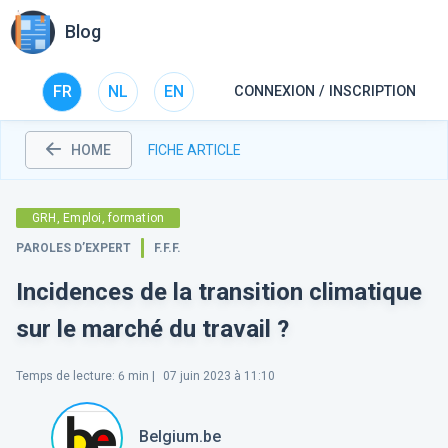
Blog
FR
NL
EN
CONNEXION / INSCRIPTION
HOME
FICHE ARTICLE
GRH, Emploi, formation
PAROLES D’EXPERT
F.F.F.
Incidences de la transition climatique
sur le marché du travail ?
Temps de lecture
:
6
min |
07 juin 2023 à 11:10
Belgium.be