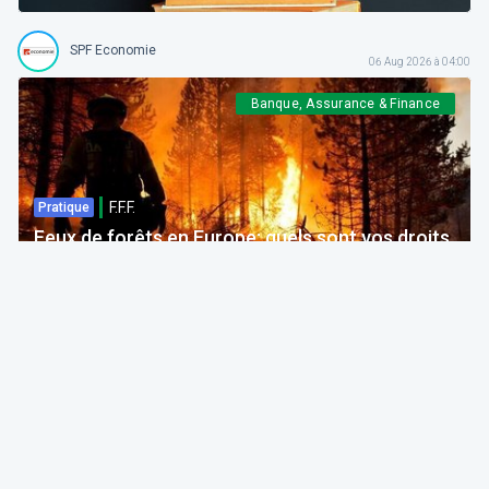
SPF Economie
06 Aug 2026 à 04:00
Banque, Assurance & Finance
F.F.F.
Pratique
Feux de forêts en Europe: quels sont vos droits
si votre voyage est impacté ?
Bruno Colmant
Professeur, Membre de l'Académie Royale
06 Aug 2026 à 04:00
GRH, Emploi, formation