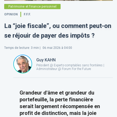
Patrimoine et finance personnel
OPINION
F.F.F.
La “joie fiscale”, ou comment peut-on
se réjouir de payer des impôts ?
Temps de lecture
:
3
min |
06 mai 2026 à 04:00
Guy KAHN
Président @ Experts-comptables sans frontières |
Administrateur @ Forum For the Future
Grandeur d'âme et grandeur du
portefeuille, la perte financière
serait largement récompensée en
profit de distinction, mais la joie