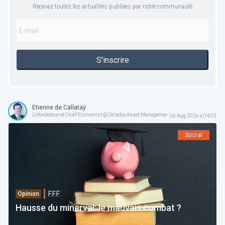
Recevez toutes les actualités publiées par notre communauté
S'inscrire
Etienne de Callataÿ
Cofondateur et Chief Economist @ Orcadia Asset Management
06 Aug 2026 à 04:05
Social
F.F.F.
Opinion
Hausse du minerval: le mauvais combat ?