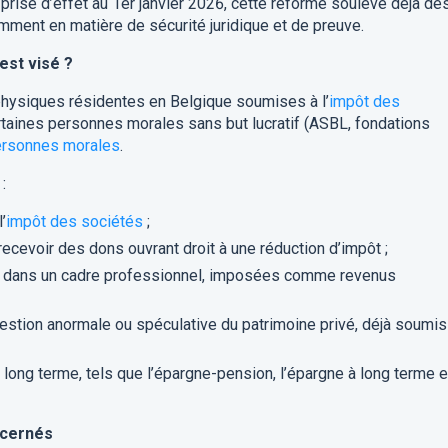
prise d’effet au 1er janvier 2026, cette réforme soulève déjà de
mment en matière de sécurité juridique et de preuve.
est visé ?
physiques résidentes en Belgique soumises à l’
impôt des
rtaines personnes morales sans but lucratif (ASBL, fondations
ersonnes morales
.
:
’
impôt des sociétés
;
ecevoir des dons ouvrant droit à une réduction d’impôt ;
s dans un cadre professionnel, imposées comme revenus
estion anormale ou spéculative du patrimoine privé, déjà soumis
long terme, tels que l’épargne-pension, l’épargne à long terme e
ncernés