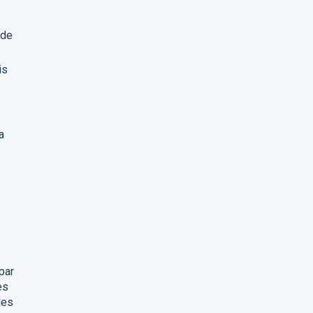
 de
is
a
par
es
ues