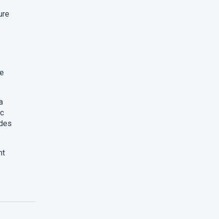
ure
le
a
ec
 des
nt