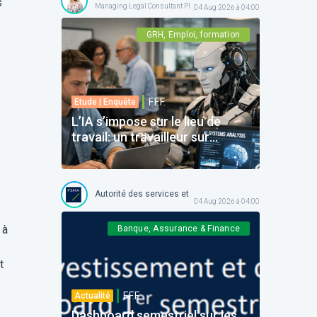
s
Managing Legal Consultant PME @ SD Worx
04 Aug 2026 à 04:00
GRH, Emploi, formation
F.F.F.
Etude | Enquête
L’IA s’impose sur le lieu de
travail: un travailleur sur
quatre craint de voir certaines
tâches disparaître -Six
travailleurs sur dix réclament
Autorité des services et marchés financiers
davantage de transparence
04 Aug 2026 à 04:00
 à
Banque, Assurance & Finance
t
F.F.F.
Actualité
Dashboard semestriel sur les