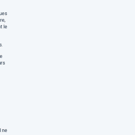
lues
re,
t le
s.
se
urs
l ne