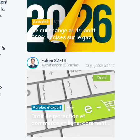
ment
 la
se
F.F.F.
Actualité
Ce qui change au 1ᵉʳ août
2026: accises sur le gaz,
préavis d’une semaine et
5 %
RMMMG à 2.233,61 euros
r
Fabien SMETS
Avocat associé @ Centrius
03 Aug 2026 à 04:10
Droit
33
u
F.F.F.
Paroles d’expert
Droit de rétraction et
commerce en ligne: comment
le bouton de rétraction
simplifie tout?