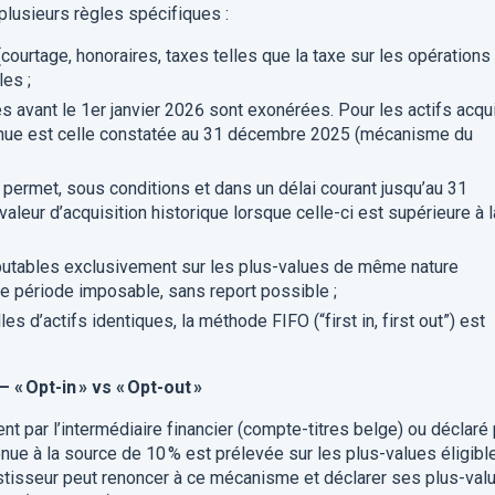
plusieurs règles spécifiques :
n (courtage, honoraires, taxes telles que la taxe sur les opérations
es ;
s avant le 1er janvier 2026 sont exonérées. Pour les actifs acqu
tenue est celle constatée au 31 décembre 2025 (mécanisme du
permet, sous conditions et dans un délai courant jusqu’au 31
aleur d’acquisition historique lorsque celle-ci est supérieure à l
putables exclusivement sur les plus-values de même nature
e période imposable, sans report possible ;
es d’actifs identiques, la méthode FIFO (“first in, first out”) est
 « Opt-in » vs « Opt-out »
nt par l’intermédiaire financier (compte-titres belge) ou déclaré 
tenue à la source de 10 % est prélevée sur les plus-values éligibl
nvestisseur peut renoncer à ce mécanisme et déclarer ses plus-val