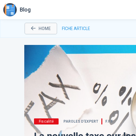
Blog
HOME
FICHE ARTICLE
Fiscalité
PAROLES D’EXPERT
F.F.F.
La nouvelle taxe sur les