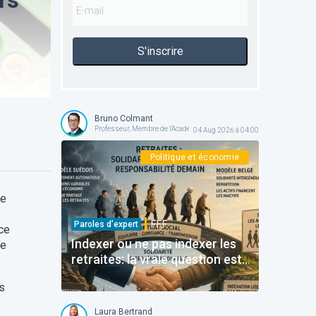
S'inscrire
Bruno Colmant
Professeur, Membre de l'Académie Royale
04 Aug 2026 à 04:00
Politique et économie
ne
F.F.F.
Paroles d’expert
ce
Indexer ou ne pas indexer les
ne
retraites: la vraie question est
ailleurs
is
Laura Bertrand
SD Worx