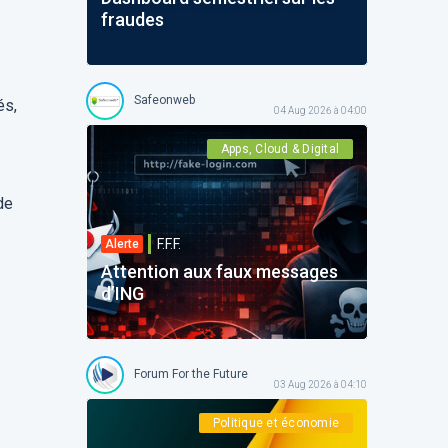
fraudes
Safeonweb
és,
04 Aug 2026 à 04:00
Apps, Cloud & Digital
de
F.F.F.
Alerte
Attention aux faux messages
d’ING
Forum For the Future
03 Aug 2026 à 04:10
Politique et économie