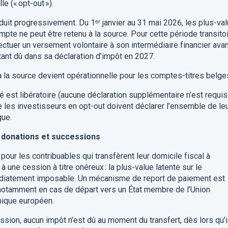
e (« opt-out »).
roduit progressivement. Du 1ᵉʳ janvier au 31 mai 2026, les plus-va
te ne peut être retenu à la source. Pour cette période transitoi
fectuer un versement volontaire à son intermédiaire financier avan
tant dû dans sa déclaration d’impôt en 2027.
e à la source devient opérationnelle pour les comptes-titres belge
 est libératoire (aucune déclaration supplémentaire n’est requi
e les investisseurs en opt-out doivent déclarer l’ensemble de le
que.
, donations et successions
 pour les contribuables qui transfèrent leur domicile fiscal à
 à une cession à titre onéreux : la plus-value latente sur le
médiatement imposable. Un mécanisme de report de paiement est
notamment en cas de départ vers un État membre de l’Union
ique européen.
sion, aucun impôt n’est dû au moment du transfert, dès lors qu’i