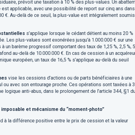
ésiduaire, prévoit une taxation à 10 % des plus-values. Un abatte
 est applicable, avec une possibilité de report sur cinq ans dans
0 €. Au-delà de ce seuil, la plus-value est intégralement soumi
stantielles
s’applique lorsque le cédant détient au moins 20 %
ée. Les plus-values sont exonérées jusqu’à 1.000.000 € sur une
 à un barème progressif comportant des taux de 1,25 %, 2,5 %, 
plafond au-delà de 10.000.000 €. En cas de cession à un acquéreu
ique européen, un taux de 16,5 % s’applique au-delà du seuil
nes
vise les cessions d’actions ou de parts bénéficiaires à une
eul ou avec son entourage proche. Ces opérations sont taxées à 
ne logique anti-abus, dans le prolongement de l’article 344, §1 d
e imposable et mécanisme du “moment-photo”
à la différence positive entre le prix de cession et la valeur