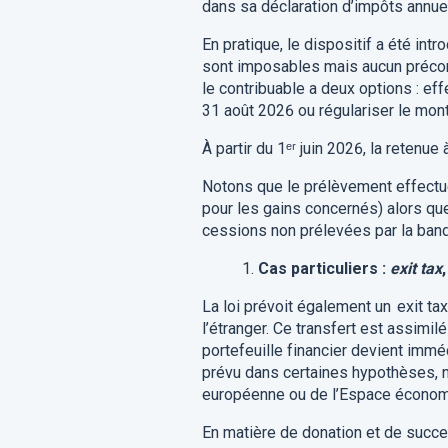
dans sa déclaration d’impôts annuell
En pratique, le dispositif a été int
sont imposables mais aucun précomp
le contribuable a deux options : ef
31 août 2026 ou régulariser le mon
À partir du 1ᵉʳ juin 2026, la retenu
Notons que le prélèvement effectué
pour les gains concernés) alors qu
cessions non prélevées par la ban
Cas particuliers :
exit tax
La loi prévoit également un exit tax
l’étranger. Ce transfert est assimilé
portefeuille financier devient im
prévu dans certaines hypothèses, 
européenne ou de l’Espace économ
En matière de donation et de succes