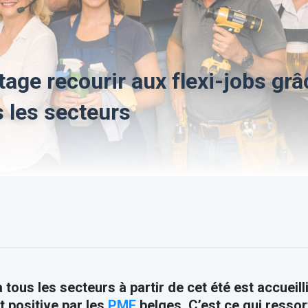
age recourir aux flexi-jobs grâ
s les secteurs
 tous les secteurs à partir de cet été est accueill
 positive par les
PME
belges. C’est ce qui ressor