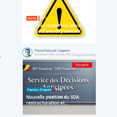
F.F.F.
Alerte
Nouvelle chaîne tva: envoi
erroné d’avis de paiement
Pierre-François Coppens
Conseiller Fiscal, Juriste | Président @ AFPC
05 Aug 2026 à 04:00
e
Fiscalité
F.F.F.
Paroles d’expert
Nouvelle position du SDA:
restructuration et
reinvestissement