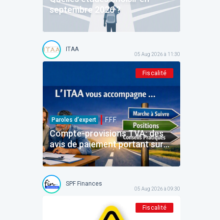
septembre 2026 ?
ITAA
05 Aug 2026 à 11:30
Fiscalité
F.F.F.
Paroles d’expert
Compte-provisions TVA: des
avis de paiement portant sur
des montants déjà payés
SPF Finances
05 Aug 2026 à 09:30
Fiscalité