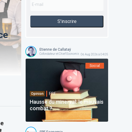
S'inscrire
ce
Etienne de Callataÿ
Cofondateur et Chief Economist @ Orcadia Asset Management
06 Aug 2026 à 04:05
Social
F.F.F.
Opinion
Hausse du minerval: le mauvais
combat ?
ie
t
SPF Economie