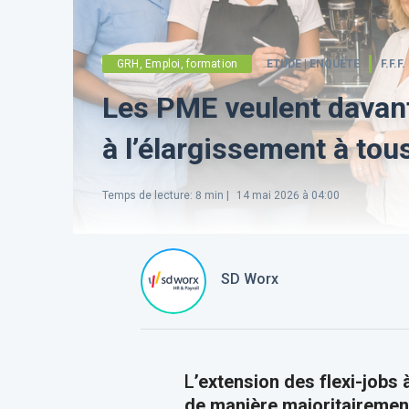
GRH, Emploi, formation
ETUDE | ENQUÊTE
F.F.F.
Les PME veulent davant
à l’élargissement à tou
Temps de lecture
:
8
min |
14 mai 2026 à 04:00
SD Worx
L
’extension des flexi-jobs à
de manière majoritairement