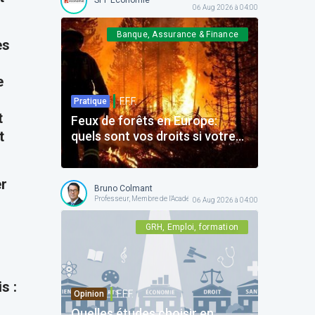
06 Aug 2026 à 04:00
Banque, Assurance & Finance
ès
e
F.F.F.
Pratique
t
Feux de forêts en Europe:
t
quels sont vos droits si votre
voyage est impacté ?
er
Bruno Colmant
Professeur, Membre de l'Académie Royale
06 Aug 2026 à 04:00
GRH, Emploi, formation
s :
F.F.F.
Opinion
Quelles études choisir en