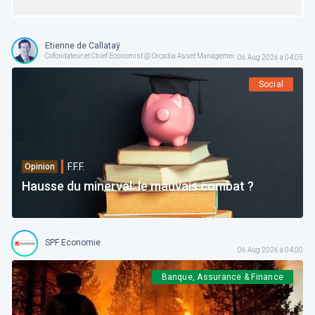
Etienne de Callataÿ
Cofondateur et Chief Economist @ Orcadia Asset Management
06 Aug 2026 à 04:05
Social
F.F.F.
Opinion
Hausse du minerval: le mauvais combat ?
SPF Economie
06 Aug 2026 à 04:00
Banque, Assurance & Finance