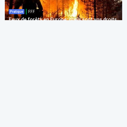
F.F.F.
Pratique
Feux de forêts en Europe: quels sont vos droits
si votre voyage est impacté ?
Bruno Colmant
Professeur, Membre de l'Académie Royale
06 Aug 2026 à 04:00
GRH, Emploi, formation
F.F.F.
Opinion
Quelles études choisir en septembre 2026 ?
ITAA