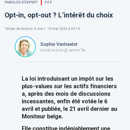
PAROLES D’EXPERT
F.F.F.
Opt-in, opt-out ? L’intérêt du choix
Temps de lecture
:
6
min |
19 mai 2026 à 04:10
Sophie Vanhaelst
Avocat associé @ Janson Tax
La loi introduisant un impôt sur les
plus-values sur les actifs financiers
a, après des mois de discussions
incessantes, enfin été votée le 6
avril et publiée, le 21 avril dernier au
Moniteur belge.
Elle constitue indéniablement une