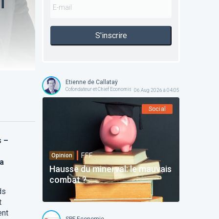
i
S'inscrire
Etienne de Callataÿ
Cofondateur et Chief Economist @ Orcadia Asset Management
06 Aug 2026 à 04:05
Social
s –
F.F.F.
Opinion
la
Hausse du minerval: le mauvais
combat ?
ds
t
ent
SPF Economie