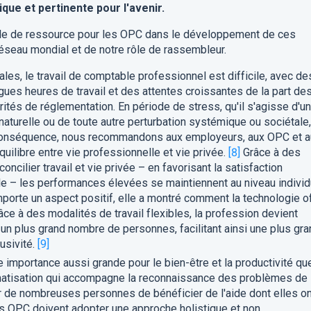
que et pertinente pour l'avenir.
 rôle de ressource pour les OPC dans le développement de ces
e réseau mondial et de notre rôle de rassembleur.
es, le travail de comptable professionnel est difficile, avec de
gues heures de travail et des attentes croissantes de la part de
rités de réglementation. En période de stress, qu'il s'agisse d'u
aturelle ou de toute autre perturbation systémique ou sociétale,
n conséquence, nous recommandons aux employeurs, aux OPC et 
uilibre entre vie professionnelle et vie privée.
[8]
Grâce à des
oncilier travail et vie privée – en favorisant la satisfaction
le – les performances élevées se maintiennent au niveau individ
orte un aspect positif, elle a montré comment la technologie o
râce à des modalités de travail flexibles, la profession devient
 un plus grand nombre de personnes, facilitant ainsi une plus gr
usivité.
[9]
 importance aussi grande pour le bien-être et la productivité que
gmatisation qui accompagne la reconnaissance des problèmes de
de nombreuses personnes de bénéficier de l'aide dont elles on
s OPC doivent adopter une approche holistique et non