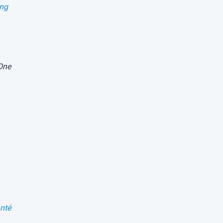
ing
One
nté