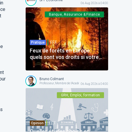
in
06 Aug 2026 à 04:00
nce
Banque, Assurance & Finance
t
F.F.F.
Pratique
ne
Feux de forêts en Europe:
quels sont vos droits si votre
voyage est impacté ?
nt
our
Bruno Colmant
Professeur, Membre de l'Académie Royale
06 Aug 2026 à 04:00
GRH, Emploi, formation
ts
F.F.F.
Opinion
Quelles études choisir en