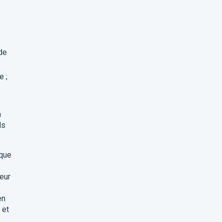
 de
e ;
à
ls
 que
eur
en
 et