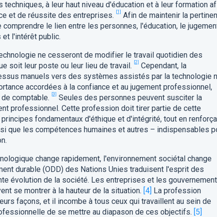
techniques, à leur haut niveau d'éducation et à leur formation af
[1]
nce et de réussite des entreprises.
Afin de maintenir la pertine
de comprendre le lien entre les personnes, l'éducation, le jugemen
et l'intérêt public.
echnologie ne cesseront de modifier le travail quotidien des
[2]
soit leur poste ou leur lieu de travail.
Cependant, la
cessus manuels vers des systèmes assistés par la technologie 
portance accordées à la confiance et au jugement professionnel,
[3]
n de comptable.
Seules des personnes peuvent susciter la
nt professionnel. Cette profession doit tirer partie de cette
 principes fondamentaux d'éthique et d'intégrité, tout en renforça
si que les compétences humaines et autres – indispensables p
on.
ologique change rapidement, l'environnement sociétal change
ent durable (ODD) des Nations Unies traduisent l'esprit des
ante évolution de la société. Les entreprises et les gouvernemen
ent se montrer à la hauteur de la situation.
[4]
La profession
rs façons, et il incombe à tous ceux qui travaillent au sein de
ofessionnelle de se mettre au diapason de ces objectifs.
[5]