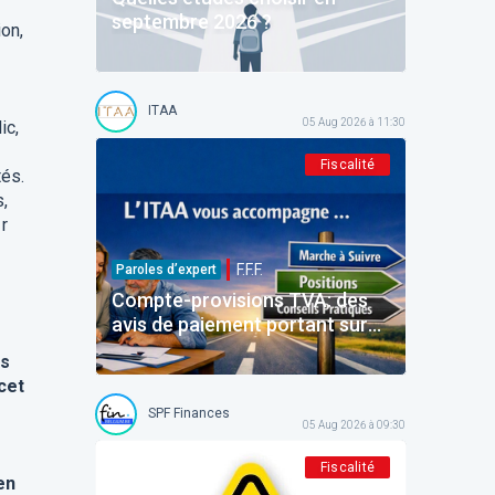
septembre 2026 ?
on,
ITAA
05 Aug 2026 à 11:30
ic,
Fiscalité
tés.
,
r
F.F.F.
Paroles d’expert
Compte-provisions TVA: des
avis de paiement portant sur
des montants déjà payés
es
cet
SPF Finances
05 Aug 2026 à 09:30
Fiscalité
en