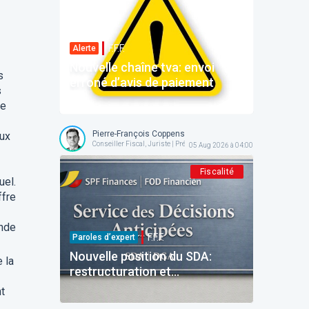
F.F.F.
Alerte
Nouvelle chaîne tva: envoi
s
erroné d’avis de paiement
s
ne
Pierre-François Coppens
aux
Conseiller Fiscal, Juriste | Président @ AFPC
05 Aug 2026 à 04:00
Fiscalité
uel.
ffre
ande
F.F.F.
Paroles d’expert
Nouvelle position du SDA:
 la
restructuration et
reinvestissement
t