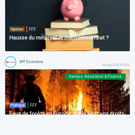
F.F.F.
Opinion
Hausse du minerval: le mauvais combat ?
SPF Economie
06 Aug 2026 à 04:00
Banque, Assurance & Finance
F.F.F.
Pratique
Feux de forêts en Europe: quels sont vos droits
si votre voyage est impacté ?