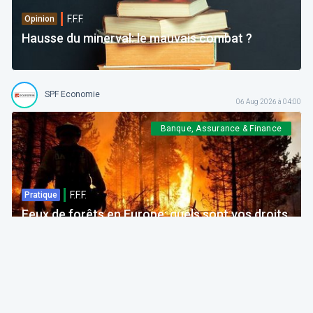
F.F.F.
Opinion
Hausse du minerval: le mauvais combat ?
SPF Economie
06 Aug 2026 à 04:00
Banque, Assurance & Finance
F.F.F.
Pratique
Feux de forêts en Europe: quels sont vos droits
si votre voyage est impacté ?
Bruno Colmant
Professeur, Membre de l'Académie Royale
06 Aug 2026 à 04:00