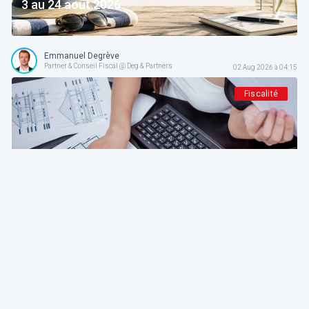
3 au 24 août 2026
Emmanuel Degrève
Partner & Conseil Fiscal @ Deg & Partners
02 Aug 2026 à 04:15
Fiscalité
Deg & Partners
Paroles d’expert
L'amortissement en droit fiscal et comptable
belge: fondements, méthodes et guide pratique
pour indépendants et sociétés
Emmanuel Degrève
Partner & Conseil Fiscal @ Deg & Partners
01 Aug 2026 à 04:15
Patrimoine et finance personnel