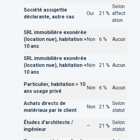
Selon
Société assujettie
Oui
21 %
affect
déclarante, autre cas
ation
SRL immobilière exonérée
(location nue), habitation >
Non
6 %
Aucun
10 ans
SRL immobilière exonérée
(location nue), habitation <
Non
21 %
Aucun
10 ans
Particulier, habitation > 10
Non
6 %
Aucun
ans usage privé
Achats directs de
Selon
Non
21 %
matériaux par le client
statut
Études d'architecte /
Selon
—
21 %
ingénieur
statut