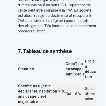
d'immeuble neuf au sens TVA, l'opération de
vente peut être soumise à la TVA. La société
est alors assujettie déclarante et récupère la
TVA des travaux. Le régime impose toutefois
des obligations TVA lourdes et un encadrement
procédural strict.
7. Tableau de synthèse
Droit
Coco
Taux
à
Situation
ntrac
appli
déduc
tant
cable
tion
Société assujettie
Selon
déclarante, habitation > 10
Oui
6 %
affect
ans usage privé
ation
majoritaire