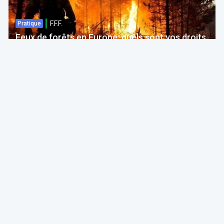
F.F.F.
Pratique
Feux de forêts en Europe: quels sont vos droits
si votre voyage est impacté ?
Bruno Colmant
Professeur, Membre de l'Académie Royale
06 Aug 2026 à 04:00
GRH, Emploi, formation
F.F.F.
Opinion
Quelles études choisir en septembre 2026 ?