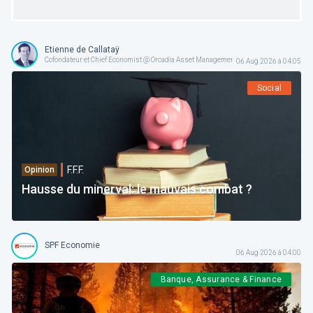
Etienne de Callataÿ
Cofondateur et Chief Economist @ Orcadia Asset Management
06 Aug 2026 à 04:05
Social
F.F.F.
Opinion
Hausse du minerval: le mauvais combat ?
SPF Economie
06 Aug 2026 à 04:00
Banque, Assurance & Finance