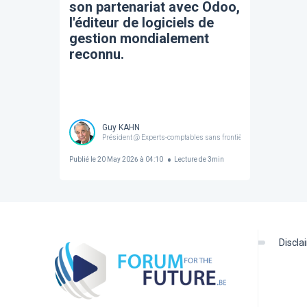
son partenariat avec Odoo,
l'éditeur de logiciels de
gestion mondialement
reconnu.
Guy KAHN
Président @ Experts-comptables sans frontières | Administrateur
Publié le
20 May 2026 à 04:10
Lecture de
3
min
discl