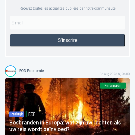
Recevez toutes les actualités publiées par notre communauté
S'inscrire
FOD Economie
06 Aug 2026 bij 04:00
Financiën
F.F.F.
Praktijk
Bosbranden in Europa: wat zijn uw rechten als
uw reis wordt beïnvloed?