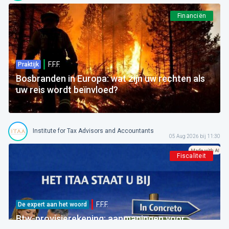
Financiën
F.F.F.
Praktijk
Bosbranden in Europa: wat zijn uw rechten als
uw reis wordt beïnvloed?
Institute for Tax Advisors and Accountants
05 Aug 2026 bij 11:30
Fiscaliteit
F.F.F.
De expert aan het woord
Btw-provisierekening: aanmaningen voor