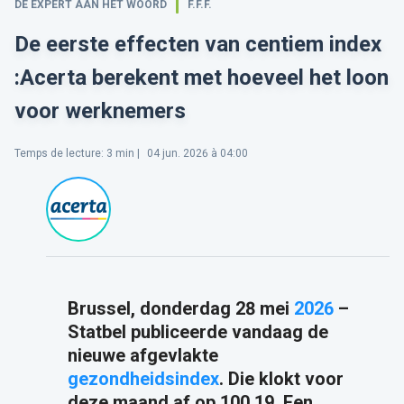
DE EXPERT AAN HET WOORD
F.F.F.
De eerste effecten van centiem index
:Acerta berekent met hoeveel het loon
voor werknemers
Temps de lecture
:
3
min |
04 jun. 2026 à 04:00
Brussel, donderdag 28 mei
2026
–
Statbel publiceerde vandaag de
nieuwe afgevlakte
gezondheidsindex
. Die klokt voor
deze maand af op 100,19. Een