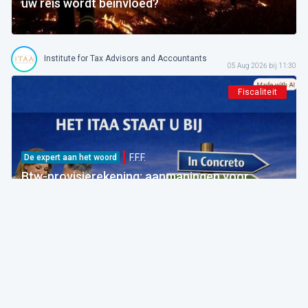
uw reis wordt beïnvloed?
Institute for Tax Advisors and Accountants
05 Aug 2026 bij 11:30
Fiscaliteit
F.F.F.
De expert aan het woord
Btw-provisierekening: aanmaningen voor
bedragen die al betaald zijn
FOD Financiën
05 Aug 2026 bij 09:30
Fiscaliteit