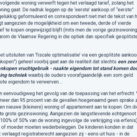
volgende woning verwerft tegen het verlaagd tarief, zolang het
ing gaat. De nadruk leggen op de ‘eerste’ aankoop of “eerste”
elukkig geformuleerd en correspondeert niet met de tekst van 
gt aangezien de mogelijkheid om een tweede, derde of vierde
ief te kopen ongewijzigd blijft (mits men de vorige gezinswonin
waarom de Vlaamse Regering in die optiek dan specifiek gesplitst
t uitsluiten van ‘fiscale optimalisatie’ via een gesplitste aanko
open”) geheel voorbij gaat aan de realiteit dat slechts
een zeer
 aankopen vruchtgebruik - naakte eigendom tot stand komen do
ing techniek
waarbij de ouders voorafgaandelijk een som geld
lote eigendom te verwerven….
n eenvoudigweg het gevolg van de toepassing van het erfrecht.
in meer dan 95 procent van de gevallen hoegenaamd geen sprake zi
 nieuwe (kleinere) woning of appartement aan te kopen. Om di
te grote gezinswoning. Aangezien de langstlevende echtgenoot
r 100% of 50% van de woning ingevolge de verkrijging via erfenis
r of moeder moeten wederbeleggen. De kinderen konden in dat
verlaagd registratierecht aangezien zij - eens uit huis - in de