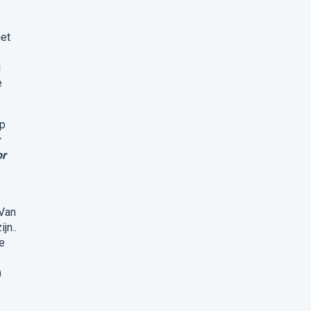
het
g
e
op
or
 Van
jn..
e
)