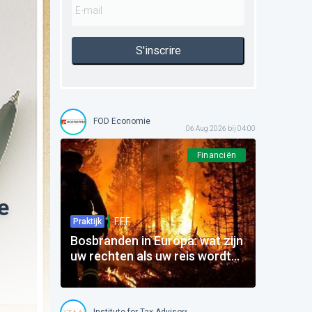
S'inscrire
FOD Economie
06 Aug 2026 bij 04:00
Financiën
e
F.F.F.
Praktijk
Bosbranden in Europa: wat zijn
uw rechten als uw reis wordt
beïnvloed?
Institute for Tax Advisors and Accountants