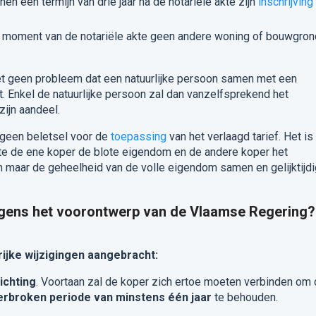
en een termijn van drie jaar na de notariële akte zijn
inschrijving
t moment van de notariële akte geen andere woning of bouwgron
het geen probleem dat een natuurlijke persoon samen met een
 Enkel de natuurlijke persoon zal dan vanzelfsprekend het
zijn aandeel.
 geen beletsel voor de
toepassing
van het verlaagd tarief. Het is
kte de ene koper de blote eigendom en de andere koper het
 maar de geheelheid van de volle eigendom samen en gelijktijdi
lgens het voorontwerp van de Vlaamse Regering?
ijke wijzigingen aangebracht:
ichting
. Voortaan zal de koper zich ertoe moeten verbinden om
rbroken periode van minstens één jaar
te behouden.