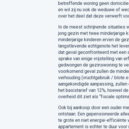
betreffende woning geen domicilie 
en wil zij nu ook de weduwe of we
over het deel dat deze verwerft voo
In de meest schrijnende situaties 
jong gezin met twee minderjarige ki
minderjarige kinderen erven de gezi
langstlevende echtgenote het leven
dat geval geconfronteerd met een a
sprake van enige vrijstelling van 
gedwongen de gezinswoning te verk
voorkomend geval zullen de minder
verhouding (vruchtgebruik / blote
aangekondigde aanpassing, zullen
het basistarief van 12%, hoewel d
overheid dit ziet als “fiscale optim
Ook bij aankoop door een ouder met 
ontstaan. Een gepensioneerde alle
te grote en niet energie-efficiënte
appartement is echter te duur voor