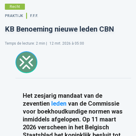
Recht
PRAKTIJK
F.F.F.
KB Benoeming nieuwe leden CBN
Temps de lecture
:
2
min |
12 mrt. 2026 à 05:00
Het zesjarig mandaat van de
zeventien
leden
van de Commissie
voor boekhoudkundige normen was
inmiddels afgelopen. Op 11 maart
2026 verscheen in het Belgisch
Staatsblad het koninklijk besluit tot