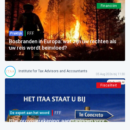
Financiën
F.F.F.
Praktijk
Bosbranden in Europa: wat zijn uw rechten als
uw reis wordt beïnvloed?
Institute for Tax Advisors and Accountants
05 Aug 2026 bij 11:30
Fiscaliteit
F.F.F.
De expert aan het woord
Btw-provisierekening: aanmaningen voor
bedragen die al betaald zijn