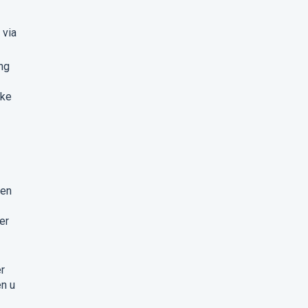
 via
ng
jke
len
er
r
en u