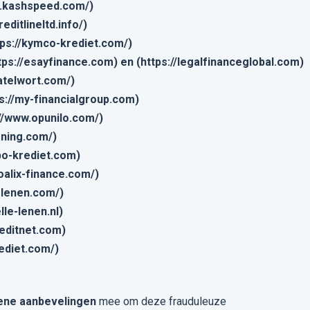
w.kashspeed.com/)
reditlineltd.info/)
ps://kymco-krediet.com/)
tps://esayfinance.com) en (https://legalfinanceglobal.com)
xatelwort.com/)
ps://my-financialgroup.com)
://www.opunilo.com/)
ening.com/)
abo-krediet.com)
roalix-finance.com/)
-lenen.com/)
lle-lenen.nl)
reditnet.com)
rediet.com/)
ene aanbevelingen
mee om deze frauduleuze