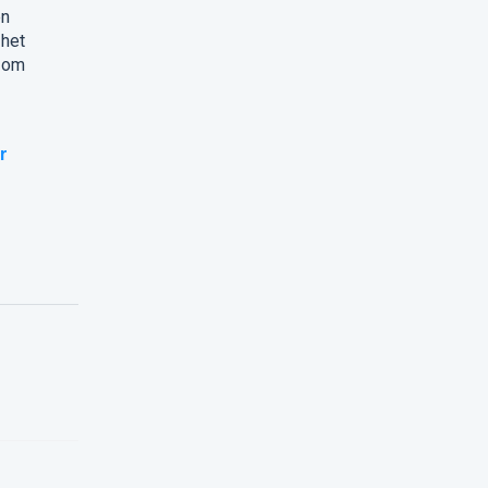
en
 het
n om
r