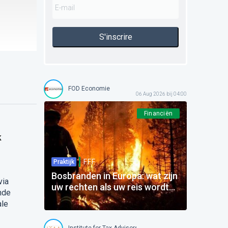
S'inscrire
FOD Economie
06 Aug 2026 bij 04:00
Financiën
k
F.F.F.
Praktijk
Bosbranden in Europa: wat zijn
via
uw rechten als uw reis wordt
nde
beïnvloed?
ale
Institute for Tax Advisors and Accountants