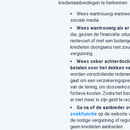
kredietaanbiedingen te herkennen:
Wees wantrouwig wannee
sociale media.
Wees wantrouwig als er
die, gezien de financiële situ
rentevoet of met een buitenge
kredieten doorgaans niet zo
vergunning.
Wees zeker achterdocht
betalen voor het dekken va
worden verschillende redene
gaat om een verzekeringsprem
van de lening, om dossierkoste
fictieve kosten. Zodra het bed
er niet meer in zijn geld te re
Ga na of de aanbieder o
zoekfunctie
op de website 
de nodige vergunning of regi
geen kredieten aanbieden.