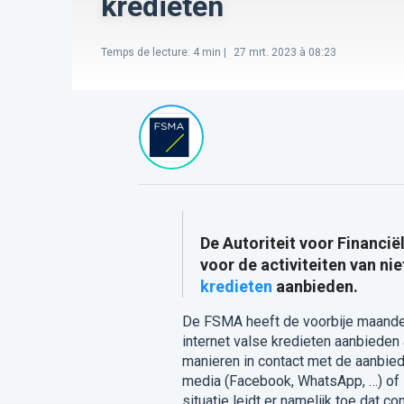
kredieten
Temps de lecture
:
4
min |
27 mrt. 2023 à 08:23
De Autoriteit voor Financi
voor de activiteiten van n
kredieten
aanbieden.
De FSMA heeft de voorbije maand
internet valse kredieten aanbiede
manieren in contact met de aanbie
media (Facebook, WhatsApp, …) of 
situatie leidt er namelijk toe dat