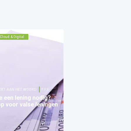
Cloud & Digital
ERT AAN HET WOORD
F.F.F.
e een lening nodig?
p voor valse leningen