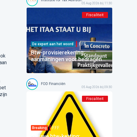
05 Aug 2026 bij 11:30
Fiscaliteit
F.F.F.
De expert aan het woord
Btw-provisierekening:
ook
aanmaningen voor bedragen
gaan
die al betaald zijn
n
FOD Financiën
oet
05 Aug 2026 bij 09:30
zijn
Fiscaliteit
F.F.F.
Breaking
Nieuwe btw-ketting: