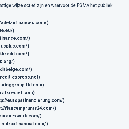
tige wijze actief zijn en waarvoor de FSMA het publiek
//adelanfinances.com/)
ue.eu/)
-finance.com/)
rusplus.com/)
ckkredit.com/)
k.org/)
editbelge.com/)
credit-express.net)
earinggroup-ltd.com)
erstkrediet.com)
tp://europafinanzierung.com/)
s://fiancemprunts24.com/)
fouranexwork.com/)
//infilruxfinancial.com/)