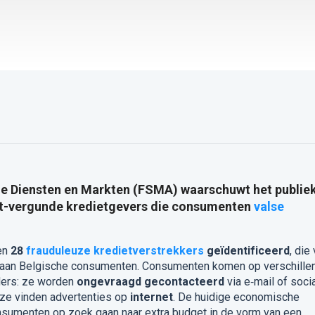
ële Diensten en Markten (FSMA) waarschuwt het publie
iet-vergunde kredietgevers die consumenten
valse
en
28
frauduleuze kredietverstrekkers
geïdentificeerd
, die 
n aan Belgische consumenten. Consumenten komen op verschille
ders: ze worden
ongevraagd gecontacteerd
via e‑mail of soci
ze vinden advertenties op
internet
. De huidige economische
 consumenten op zoek gaan naar extra budget in de vorm van een