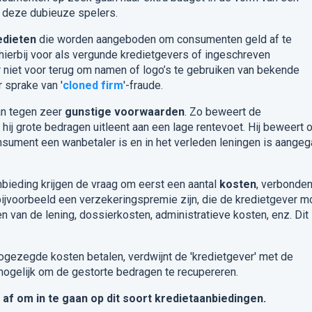
t deze dubieuze spelers.
edieten
die worden aangeboden om consumenten geld af te
 hierbij voor als vergunde kredietgevers of ingeschreven
 niet voor terug om namen of logo’s te gebruiken van bekende
r sprake van '
cloned firm
'-fraude.
an tegen zeer
gunstige voorwaarden
. Zo beweert de
 hij grote bedragen uitleent aan een lage rentevoet. Hij beweert 
consument een wanbetaler is en in het verleden leningen is aange
ieding krijgen de vraag om eerst een aantal
kosten
, verbonde
n bijvoorbeeld een verzekeringspremie zijn, die de kredietgever m
n van de lening, dossierkosten, administratieve kosten, enz. Dit 
ezegde kosten betalen, verdwijnt de 'kredietgever' met de
ogelijk om de gestorte bedragen te recupereren.
af om in te gaan op dit soort kredietaanbiedingen.