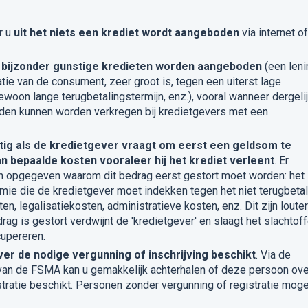
r u
uit het niets een krediet wordt aangeboden
via internet of
 bijzonder gunstige kredieten worden aangeboden
(een leni
atie van de consument, zeer groot is, tegen een uiterst lage
woon lange terugbetalingstermijn, enz.), vooral wanneer dergeli
uden kunnen worden verkregen bij kredietgevers met een
ig als de kredietgever vraagt om eerst een geldsom te
n bepaalde kosten vooraleer hij het krediet verleent
. Er
n opgegeven waarom dit bedrag eerst gestort moet worden: het
ie die de kredietgever moet indekken tegen het niet terugbeta
n, legalisatiekosten, administratieve kosten, enz. Dit zijn louter
rag is gestort verdwijnt de 'kredietgever' en slaagt het slachtoff
cupereren.
ver de nodige vergunning of inschrijving beschikt
. Via de
van de FSMA kan u gemakkelijk achterhalen of deze persoon ove
stratie beschikt. Personen zonder vergunning of registratie mog