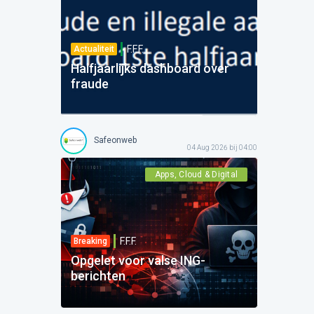
F.F.F.
Actualiteit
Halfjaarlijks dashboard over
fraude
Safeonweb
04 Aug 2026 bij 04:00
Apps, Cloud & Digital
F.F.F.
Breaking
Opgelet voor valse ING-
berichten