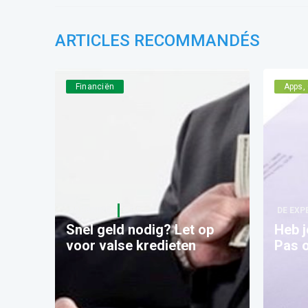
ARTICLES RECOMMANDÉS
Financiën
Apps, 
BREAKING
F.F.F.
DE EXP
Snel geld nodig? Let op
Heb j
voor valse kredieten
Pas o