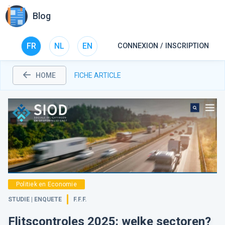
Blog
FR
NL
EN
CONNEXION / INSCRIPTION
HOME
FICHE ARTICLE
Politiek en Economie
STUDIE | ENQUETE
F.F.F.
Flitscontroles 2025: welke sectoren?