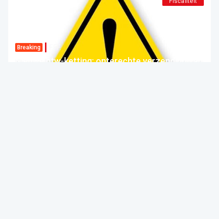
Fiscaliteit
F.F.F.
Breaking
Nieuwe btw-ketting: onterechte verzending van
betalingsberichten
FOD Financiën
Forum For the Future
05 Aug 2026 bij 04:00
Fiscaliteit
F.F.F.
Circulaire | Instructies
Aangiften van bedrijfsvoorheffing voor het jaar
2025: het moment voor een laatste controle,
minder dan een maand voor de afsluiting van