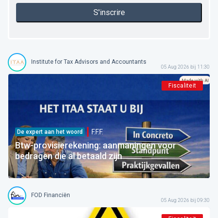
S'inscrire
Institute for Tax Advisors and Accountants
05 Aug 2026 bij 11:30
Fiscaliteit
F.F.F.
De expert aan het woord
Btw-provisierekening: aanmaningen voor
bedragen die al betaald zijn
FOD Financiën
05 Aug 2026 bij 09:30