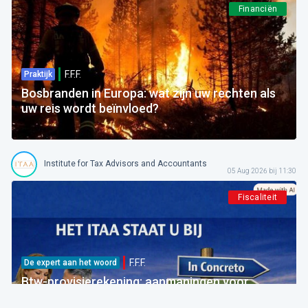
Financiën
F.F.F.
Praktijk
Bosbranden in Europa: wat zijn uw rechten als
uw reis wordt beïnvloed?
Institute for Tax Advisors and Accountants
05 Aug 2026 bij 11:30
Fiscaliteit
F.F.F.
De expert aan het woord
Btw-provisierekening: aanmaningen voor
bedragen die al betaald zijn