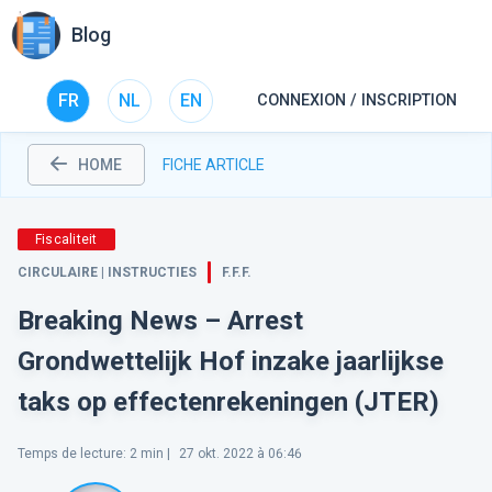
Blog
FR
NL
EN
CONNEXION / INSCRIPTION
HOME
FICHE ARTICLE
Fiscaliteit
CIRCULAIRE | INSTRUCTIES
F.F.F.
Breaking News – Arrest
Grondwettelijk Hof inzake jaarlijkse
taks op effectenrekeningen (JTER)
Temps de lecture
:
2
min |
27 okt. 2022 à 06:46