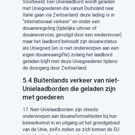
Voorbeeld: Een Unielaadbord wordt geladen
met Uniegoederen die vanuit Duitsland naar
Italië gaan via Zwitserland: deze lading is in
“internationaal verkeer” en onder een
douaneregeling (tijdelijke uitvoer of
douanevervoer, gevolgd door een wederinvoer)
maar het laadbord behoudt zijn douanestatus
als Uniegoed (en is niet onderworpen aan een
eigen
douaneaangifte) zolang het laadbord
geladen blijft met
deze Unie
goederen tijdens
de doorgang door Zwitserland.
5.4
Buitenlands verkeer van niet-
Unielaadborden
die
geladen
zijn
met goederen
17.
Niet-Unielaadborden
zijn steeds
onderworpen aan douaneformaliteiten bij hun
binnenkomst
in en uitgang
uit
het grondgebied
van de Unie, zelfs indien ze zich binnen de EU