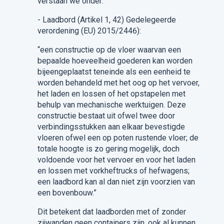
verstaan we onder:
-
Laadbord
(
Artikel 1, 42) Gedelegeerde
verordening (EU) 2015/2446
)
:
“
een constructie op de vloer waarvan een
bepaalde hoeveelheid goederen kan worden
bijeengeplaatst teneinde als een eenheid te
worden behandeld met het oog op het vervoer,
het laden en lossen of het opstapelen met
behulp van mechanische werktuigen. Deze
constructie bestaat uit ofwel twee door
verbindingsstukken aan elkaar bevestigde
vloeren ofwel een op poten rustende vloer; de
totale hoogte is zo gering mogelijk, doch
voldoende voor het vervoer en voor het laden
en lossen met vorkheftrucks of hefwagens;
een laadbord kan al dan niet zijn voorzien van
een bovenbouw
.
”
Dit betekent dat
laadborden
met
of zonder
zijwanden geen containers zijn, ook al kunnen