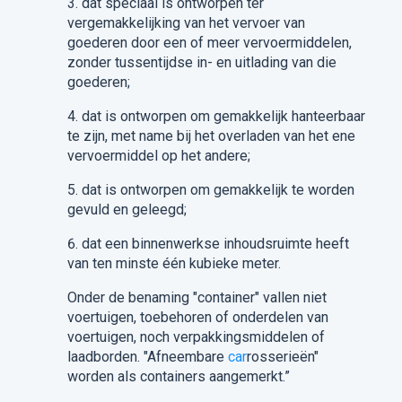
3.
dat speciaal is ontworpen ter
vergemakkelijking van het vervoer van
goederen door een of meer vervoermiddelen,
zonder tussentijdse in- en uitlading van die
goederen;
4.
dat is ontworpen om gemakkelijk hanteerbaar
te zijn, met name bij het overladen van het ene
vervoermiddel op het andere;
5.
dat is ontworpen om gemakkelijk te worden
gevuld en geleegd
;
6.
dat een binnenwerkse inhoudsruimte heeft
van ten minste één kubieke meter.
Onder de benaming "container" vallen niet
voertuigen, toebehoren of onderdelen van
voertuigen, noch verpakkingsmiddelen of
laadborden.
"Afneembare
car
r
osserieën"
worden als containers aangemerkt.
”