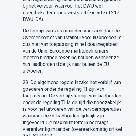
bij het vervoer, waarvoor het DWU wel
specifieke termijnen vaststelt (zie artikel 217
DWU-DA).
De termijn van zes maanden voorzien door
de
Overeenkomst
van Istanbul voor laadborden is
dus niet van toepassing in het douanegebied
van de Unie.
Europese marktdeelnemers
moeten hiermee rekening houden wanneer ze
hun laadborden tijdelijk naar buiten de EU
uitvoeren.
29.
De algemene regels inzake het verblijf van
goederen onder de regeling TI zijn van
toepassing. De verblijfstermijn van laadborden
onder de regeling TI is de tijd die noodzakelijk
is voor het uitvoeren van de vervoer
s
operaties
waarvoor deze laadborden tijdelijk zijn
ingevoerd. De maximumtermijn bedraagt
vierentwintig maanden (
overeenkomstig
artikel
251, §1 DWU).