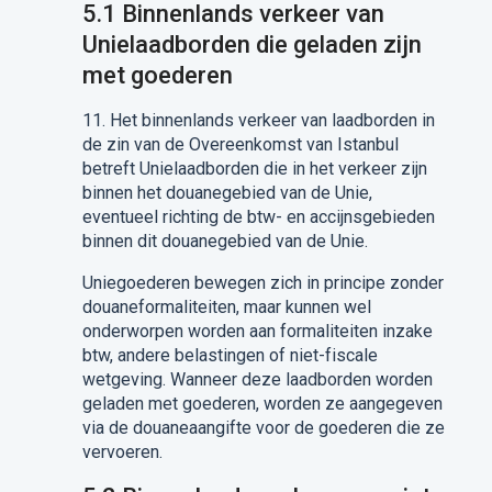
5.1
Binnenlands verkeer van
Unielaadborden
die
geladen
zijn
met goederen
11.
Het binnenlands verkeer van laadborden in
de zin van
de Overeenkomst
van Istanb
u
l
betreft
Unie
laadborden
die in het verkeer zijn
binnen het douanegebied van de Unie,
eventueel
richting
de btw- en accijnsgebieden
binnen dit douanegebied van de Unie.
Uniegoederen
bewegen zich
in principe
zonder
douaneformaliteiten,
maar kunnen wel
onderworpen worden aan formaliteiten inzake
btw
,
andere
belastingen of
niet-fiscale
wetgeving. Wanneer deze laadborden worden
geladen met goederen, worden
ze
aangegeven
via de douaneaangifte voor de goederen die ze
vervoeren.