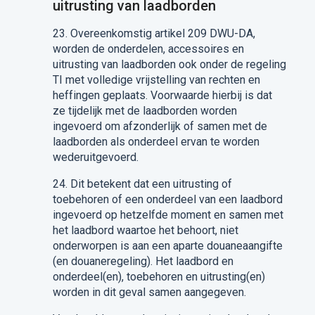
uitrusting van laadborden
23.
Overeenkomstig artikel 209 DWU-DA,
worden de onderdelen, accessoires en
uitrusting van laadborden ook onder de regeling
TI met volledige vrijstelling van rechten en
heffingen geplaats.
Voorwaarde hierbij is dat
ze tijdelijk met de laadborden worden
ingevoerd om afzonder
lijk
of
samen met de
laadborden
als onderdeel
ervan
te worden
wederuitgevoerd.
24.
Dit betekent
dat
een uitrusting of
toebehoren of een onderdeel van een laadbord
ingevoerd op hetzelfde moment en samen met
het laadbord waartoe het behoort
,
niet
onderworpen is aan een
aparte douaneaangifte
(en douan
e
regeling).
Het laadbord en
onderde
el(en)
, toebehoren en uitrusting
(en)
worden in dit geval samen aangegeven.