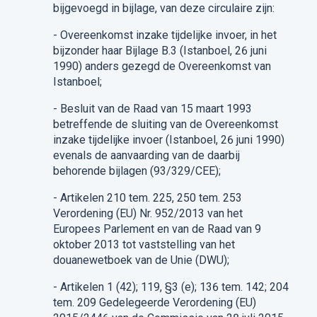
bijgevoegd in bijlage, van deze circulaire zijn:
-
Overeenkomst inzake tijdelijke invoer, in het
bijzonder haar
Bijlage
B
.
3
(Istanb
oe
l, 26
juni
1990)
anders gezegd
de Overeenkomst
van
Ista
n
b
oe
l
;
-
Besluit van de Raad van 15 maart 1993
betreffende de sluiting van de Overeenkomst
inzake tijdelijke invoer (
Ista
n
boel
, 26 juni 1990)
evenals
de
aanvaarding
van de daarbij
behorende bijlagen (93/329/CEE)
;
-
Artikelen
210
tem.
225, 250
tem.
253
V
erordening (EU) Nr. 952/2013 van het
Europees Parlement en van de Raad van 9
oktober 2013 tot vaststelling van het
douanewetboek van de Unie (DWU);
-
Artikelen
1
(
42); 119
,
§
3
(
e); 136
tem.
142
; 204
tem.
209
Gedelegeerde Verordening (EU)