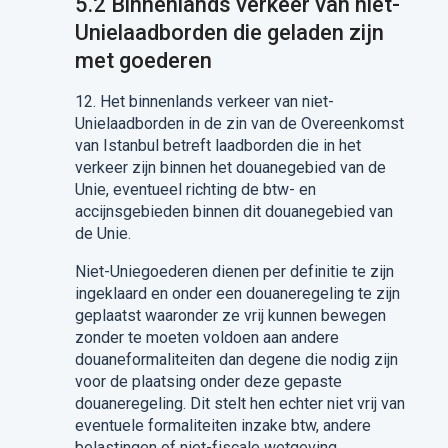
5.2
Binnenlands verkeer van niet-
Unielaadborden
die
geladen
zijn
met goederen
12. Het binnenlands verkeer van niet-
Unielaadborden in de zin van
de Overeenkomst
van Istanbul betreft laadborden
die in het
verkeer zijn binnen het douanegebied van de
Unie, eventueel
richting
de btw- en
accijnsgebieden binnen dit douanegebied van
de Unie.
Niet-Uniegoederen dienen
per definitie
te zijn
ingeklaard en onder een douaneregeling te zijn
geplaatst
waaronder ze
vrij
kunnen bewegen
zonder
te moeten voldoen aan
andere
douaneformaliteiten dan degene die nodig zijn
voor de plaatsing onder
deze
gepaste
douaneregeling.
Dit stelt hen echter niet vrij van
eventuele formaliteiten inzake btw
,
andere
belastingen of niet-fiscale wetgeving.