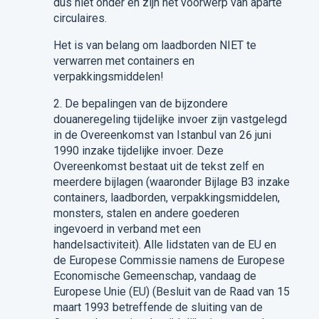
dus niet onder en zijn het voorwerp van aparte
circulaires.
Het is van belang om
laadborden
NIET
te
verwarren met containers en
verpakking
smiddelen
!
2. De bepalingen van de bijzondere
douaneregeling tijdelijke invoer zijn vastgelegd
in
de
Overeenkomst
van Istanbul van 26 juni
1990 inzake tijdelijke invoer.
Deze
Overeenkomst
bestaat uit de
tekst zelf en
meerdere bijlagen (waaronder Bijlage B3 inzake
containers,
laadborden
, verpakking
smiddelen
,
monsters
,
sta
l
en en andere goederen
ingevoerd in
verband
met
een
handelsactiviteit
).
Alle lidstaten van de EU en
de Europese Commissie namens de Europese
Economische Gemeenschap, vandaag de
Europese Unie
(EU)
(
Besluit van de Raad van 15
maart 1993 betreffende de sluiting van de