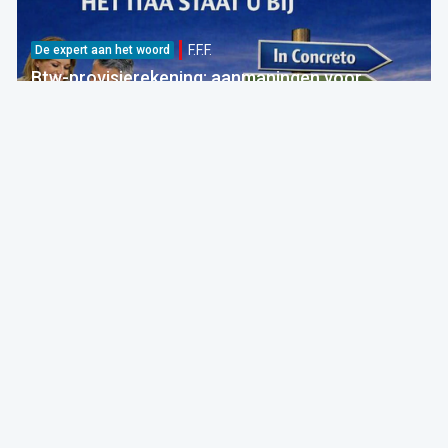
F.F.F.
De expert aan het woord
Btw-provisierekening: aanmaningen voor
bedragen die al betaald zijn
FOD Financiën
05 Aug 2026 bij 09:30
Fiscaliteit
F.F.F.
Breaking
Nieuwe btw-ketting: onterechte verzending van
betalingsberichten