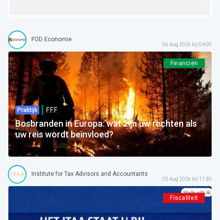
FOD Economie
06 Aug 2026 bij 04:00
Financiën
F.F.F.
Praktijk
Bosbranden in Europa: wat zijn uw rechten als
uw reis wordt beïnvloed?
Institute for Tax Advisors and Accountants
05 Aug 2026 bij 11:30
Fiscaliteit