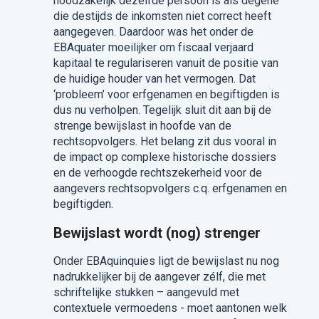
noodzakelijk dezelfde persoon is als degene
die destijds de inkomsten niet correct heeft
aangegeven. Daardoor was het onder de
EBAquater moeilijker om fiscaal verjaard
kapitaal te regulariseren vanuit de positie van
de huidige houder van het vermogen. Dat
‘probleem’ voor erfgenamen en begiftigden is
dus nu verholpen. Tegelijk sluit dit aan bij de
strenge bewijslast in hoofde van de
rechtsopvolgers. Het belang zit dus vooral in
de impact op complexe historische dossiers
en de verhoogde rechtszekerheid voor de
aangevers rechtsopvolgers c.q. erfgenamen en
begiftigden.
Bewijslast wordt (nog) strenger
Onder EBAquinquies ligt de bewijslast nu nog
nadrukkelijker bij de aangever zélf, die met
schriftelijke stukken – aangevuld met
contextuele vermoedens - moet aantonen welk