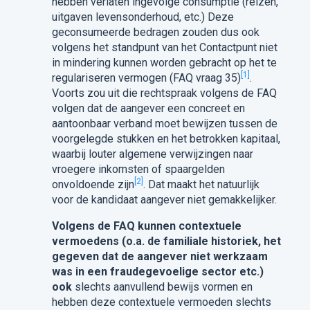
hebben verlaten ingevolge consumptie (reizen,
uitgaven levensonderhoud, etc.) Deze
geconsumeerde bedragen zouden dus ook
volgens het standpunt van het Contactpunt niet
in mindering kunnen worden gebracht op het te
[1]
regulariseren vermogen (FAQ vraag 35)
.
Voorts zou uit die rechtspraak volgens de FAQ
volgen dat de aangever een concreet en
aantoonbaar verband moet bewijzen tussen de
voorgelegde stukken en het betrokken kapitaal,
waarbij louter algemene verwijzingen naar
vroegere inkomsten of spaargelden
[2]
onvoldoende zijn
. Dat maakt het natuurlijk
voor de kandidaat aangever niet gemakkelijker.
Volgens de FAQ kunnen contextuele
vermoedens (o.a. de familiale historiek, het
gegeven dat de aangever niet werkzaam
was in een fraudegevoelige sector etc.)
ook
slechts aanvullend bewijs vormen en
hebben deze contextuele vermoeden slechts