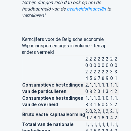
termijn dringen zich dan ook op om de
houdbaarheid van de
overheidsfinanciën
te
verzekeren
.”
Kerncijfers voor de Belgische economie
Wijzigingspercentages in volume - tenzij
anders vermeld
2
2
2
2
2
2
2
2
0
0
0
0
0
0
0
0
2
2
2
2
2
2
3
3
4
5
6
7
8
9
0
1
Consumptieve bestedingen
2,
1,
1,
1,
1,
1,
1,
1,
van de particulieren
0
8
2
3
1
3
4
2
Consumptieve bestedingen
1,
1,
1,
0,
1,
0,
1,
1,
van de overheid
8
3
1
6
0
5
2
2
2,
0,
2,
2,
1,
2,
2,
1,
Bruto vaste kapitaalvorming
0
2
8
1
8
1
4
2
Totaal van de nationale
1,
1,
1,
1,
1,
1,
1,
1,
bestedingen
4
2
6
3
2
3
6
2