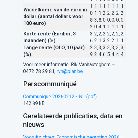
1
1
1
1
1
1
1
1
Wisselkoers van de euro in
0
1
1
2
2
2
2
2
dollar (aantal dollars voor
8,
3,
8,
0,
0,
0,
0,
0,
100 euro)
2
0
4
1
1
1
1
1
Korte rente (Euribor, 3
3,
2,
2,
2,
2,
2,
2,
2,
maanden) (%)
6
2
1
3
2
2
1
1
Lange rente (OLO, 10 jaar)
2,
3,
3,
3,
3,
3,
3,
3,
(%)
9
2
4
6
5
4
4
4
Voor meer informatie: Rik Vanhauteghem –
0472 78 29 81,
rvh@plan.be
Perscommuniqué
Communiqué 20260212 - NL (pdf)
142.89 kB
Gerelateerde publicaties, data en
nieuws
Vooruitzichten: Economische begroting 2026 –