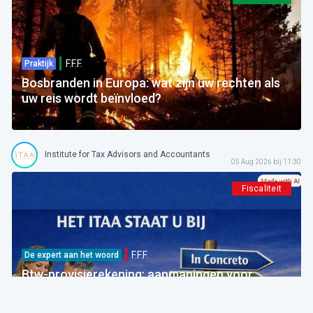
F.F.F.
Praktijk
Bosbranden in Europa: wat zijn uw rechten als
uw reis wordt beïnvloed?
Institute for Tax Advisors and Accountants
05 Aug 2026 bij 11:30
Fiscaliteit
F.F.F.
De expert aan het woord
Btw-provisierekening: aanmaningen voor
bedragen die al betaald zijn