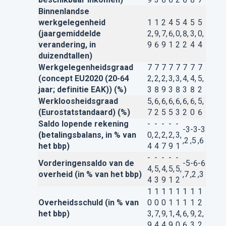
Binnenlandse
werkgelegenheid
1
1
2
4
5
4
5
5
(jaargemiddelde
2,
9,
7,
6,
0,
8,
3,
0,
verandering, in
9
6
9
1
2
2
4
4
duizendtallen)
Werkgelegenheidsgraad
7
7
7
7
7
7
7
7
(concept EU2020 (20-64
2,
2,
2,
3,
3,
4,
4,
5,
jaar; definitie EAK)) (%)
3
8
9
3
8
3
8
2
Werkloosheidsgraad
5,
6,
6,
6,
6,
6,
6,
5,
(Eurostatstandaard) (%)
7
2
5
5
3
2
0
6
Saldo lopende rekening
-
-
-
-
-
-3
-3
-3
(betalingsbalans, in % van
0,
2,
2,
2,
3,
,2
,5
,6
het bbp)
4
4
7
9
1
-
-
-
-
-
Vorderingensaldo van de
-5
-6
-6
4,
5,
4,
5,
5,
overheid (in % van het bbp)
,7
,2
,3
4
3
9
1
2
1
1
1
1
1
1
1
1
Overheidsschuld (in % van
0
0
0
1
1
1
1
2
het bbp)
3,
7,
9,
1,
4,
6,
9,
2,
9
4
4
9
0
6
3
2