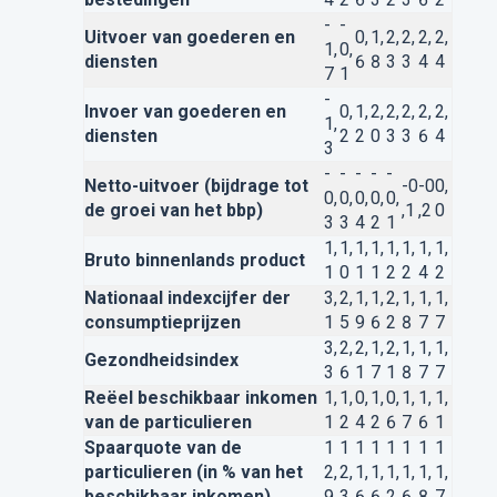
-
-
Uitvoer van goederen en
0,
1,
2,
2,
2,
2,
1,
0,
diensten
6
8
3
3
4
4
7
1
-
Invoer van goederen en
0,
1,
2,
2,
2,
2,
2,
1,
diensten
2
2
0
3
3
6
4
3
-
-
-
-
-
Netto-uitvoer (bijdrage tot
-0
-0
0,
0,
0,
0,
0,
0,
de groei van het bbp)
,1
,2
0
3
3
4
2
1
1,
1,
1,
1,
1,
1,
1,
1,
Bruto binnenlands product
1
0
1
1
2
2
4
2
Nationaal indexcijfer der
3,
2,
1,
1,
2,
1,
1,
1,
consumptieprijzen
1
5
9
6
2
8
7
7
3,
2,
2,
1,
2,
1,
1,
1,
Gezondheidsindex
3
6
1
7
1
8
7
7
Reëel beschikbaar inkomen
1,
1,
0,
1,
0,
1,
1,
1,
van de particulieren
1
2
4
2
6
7
6
1
Spaarquote van de
1
1
1
1
1
1
1
1
particulieren (in % van het
2,
2,
1,
1,
1,
1,
1,
1,
beschikbaar inkomen)
9
3
6
6
2
6
8
7