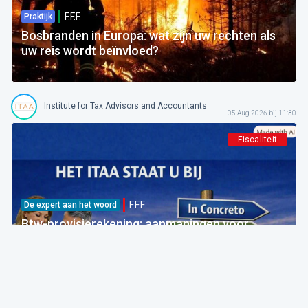
F.F.F.
Praktijk
Bosbranden in Europa: wat zijn uw rechten als
uw reis wordt beïnvloed?
Institute for Tax Advisors and Accountants
05 Aug 2026 bij 11:30
Fiscaliteit
F.F.F.
De expert aan het woord
Btw-provisierekening: aanmaningen voor
bedragen die al betaald zijn
FOD Financiën
05 Aug 2026 bij 09:30