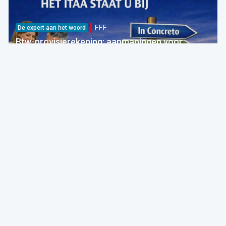
F.F.F.
De expert aan het woord
Btw-provisierekening: aanmaningen voor
bedragen die al betaald zijn
FOD Financiën
05 Aug 2026 bij 09:30
Fiscaliteit
F.F.F.
Breaking
Nieuwe btw-ketting: onterechte verzending van
betalingsberichten