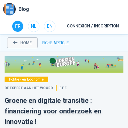
Blog
FR
NL
EN
CONNEXION / INSCRIPTION
HOME
FICHE ARTICLE
Politiek en Economie
DE EXPERT AAN HET WOORD
F.F.F.
Groene en digitale transitie :
financiering voor onderzoek en
innovatie !