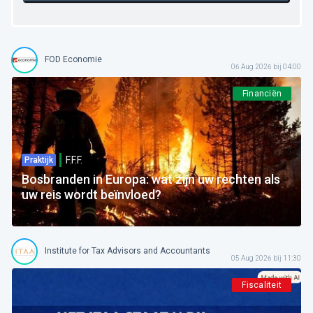
FOD Economie
06 Aug 2026 bij 04:00
Financiën
F.F.F.
Praktijk
Bosbranden in Europa: wat zijn uw rechten als
uw reis wordt beïnvloed?
Institute for Tax Advisors and Accountants
05 Aug 2026 bij 11:30
Fiscaliteit