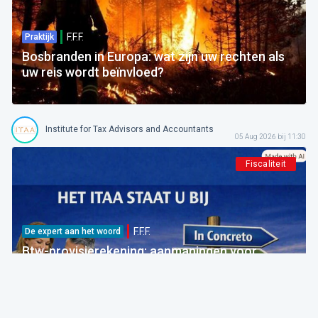
F.F.F.
Praktijk
Bosbranden in Europa: wat zijn uw rechten als
uw reis wordt beïnvloed?
Institute for Tax Advisors and Accountants
05 Aug 2026 bij 11:30
Fiscaliteit
F.F.F.
De expert aan het woord
Btw-provisierekening: aanmaningen voor
bedragen die al betaald zijn