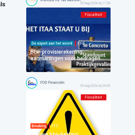
ls
05 Aug 2026 bij 11:30
Fiscaliteit
F.F.F.
De expert aan het woord
Btw-provisierekening:
aanmaningen voor bedragen
die al betaald zijn
FOD Financiën
05 Aug 2026 bij 09:30
Fiscaliteit
F.F.F.
Breaking
Nieuwe btw-ketting: