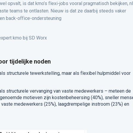
l opvalt, is dat kmo’s flexi-jobs vooral pragmatisch bekijken, nl
vaste teams te ontlasten. Nieuw is dat ze daarbij steeds vaker
 en back-office-ondersteuning
 expert kmo bij SD Worx
oor tijdelijke noden
 als structurele tewerkstelling, maar als flexibel hulpmiddel voor
als structurele vervanging van vaste medewerkers – meteen de
k genoemde motieven zijn kostenbeheersing (40%), sneller mens
an vaste medewerkers (25%), laagdrempelige instroom (23%) en