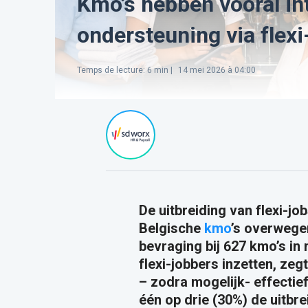
Kmo’s hebben vooral in
ondersteuning via flexi
Temps de lecture
:
6
min |
14 mei 2026 à 04:00
​De uitbreiding van flexi-
Belgische
kmo
’s overwegen
bevraging bij 627 kmo’s in
flexi-jobbers inzetten, ze
– zodra mogelijk- effectie
één op drie (30%) de uitbre