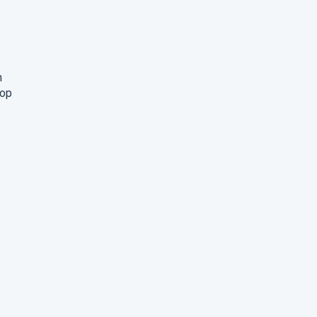
n
 op