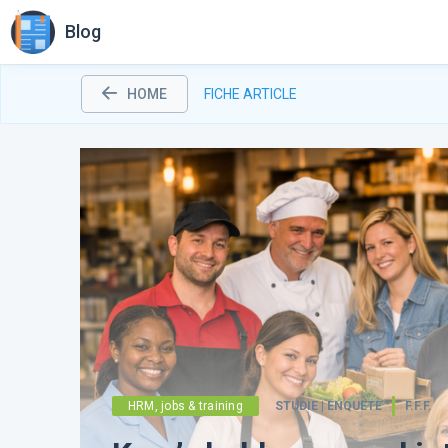
Blog
HOME
FICHE ARTICLE
HRM, jobs & training
STUDIE | ENQUETE
F.F.F.