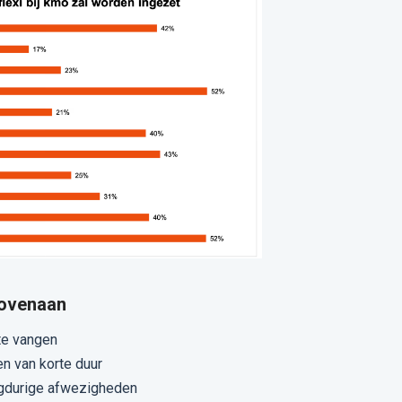
bovenaan
te vangen
en van korte duur
ngdurige afwezigheden