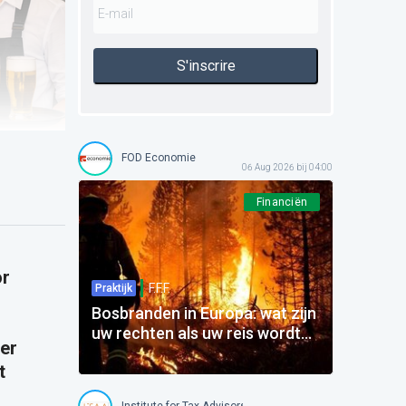
S'inscrire
FOD Economie
06 Aug 2026 bij 04:00
Financiën
or
F.F.F.
Praktijk
Bosbranden in Europa: wat zijn
uw rechten als uw reis wordt
mer
beïnvloed?
t
Institute for Tax Advisors and Accountants