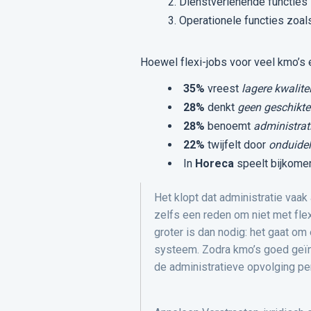
Dienstverlenende functies
Operationele functies zoals
Hoewel flexi-jobs voor veel kmo’s e
35%
vreest
lagere kwalite
28%
denkt
geen geschikte
28%
benoemt
administrat
22%
twijfelt door
onduidel
In
Horeca
speelt bijkome
Het klopt dat administratie vaak
zelfs een reden om niet met flex
groter is dan nodig: het gaat om
systeem. Zodra kmo’s goed geïnf
de administratieve opvolging p