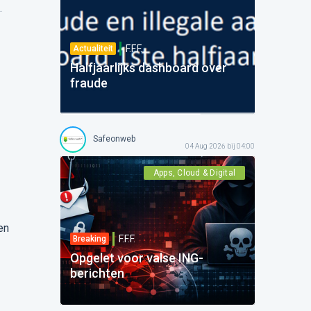
.
F.F.F.
Actualiteit
Halfjaarlijks dashboard over
fraude
Safeonweb
04 Aug 2026 bij 04:00
Apps, Cloud & Digital
en
F.F.F.
Breaking
Opgelet voor valse ING-
berichten