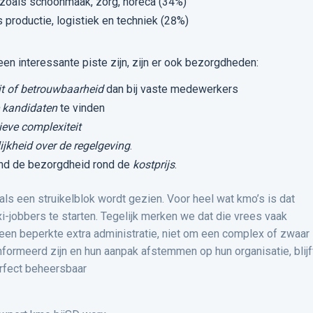
 zoals schoonmaak, zorg, horeca (34%)
 productie, logistiek en techniek (28%)
en interessante piste zijn, zijn er ook bezorgdheden:
it of betrouwbaarheid
dan bij vaste medewerkers
 kandidaten
te vinden
ieve complexiteit
ijkheid over de regelgeving
.
nd de bezorgdheid rond de
kostprijs
.
 als een struikelblok wordt gezien. Voor heel wat kmo’s is dat
i-jobbers te starten. Tegelijk merken we dat die vrees vaak
 een beperkte extra administratie, niet om een complex of zwaar
ormeerd zijn en hun aanpak afstemmen op hun organisatie, blijf
erfect beheersbaar