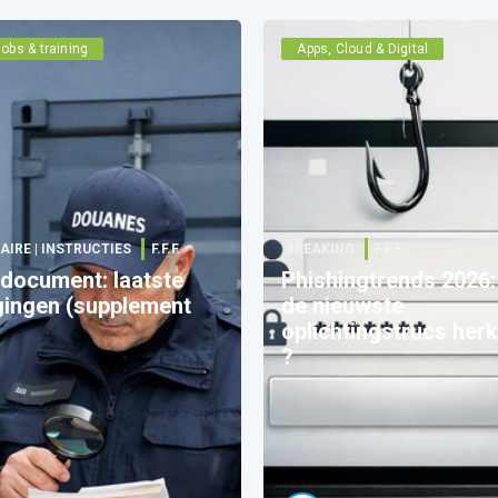
obs & training
Apps, Cloud & Digital
AIRE | INSTRUCTIES
F.F.F.
BREAKING
F.F.F.
 document: laatste
Phishingtrends 2026:
gingen (supplement
de nieuwste
oplichtingstrucs her
?