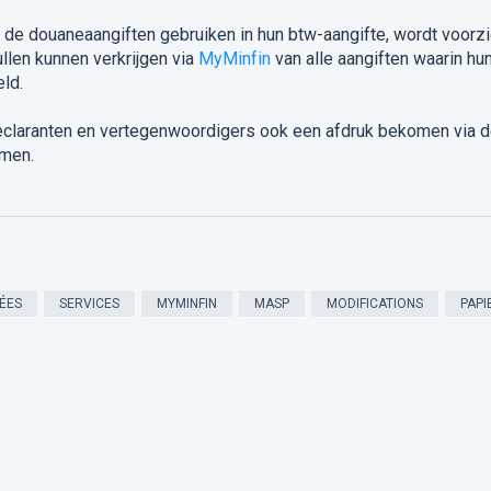
t de douaneaangiften gebruiken in hun btw-aangifte, wordt voorz
ullen kunnen verkrijgen via
MyMinfin
van alle aangiften waarin hu
ld.
 declaranten en vertegenwoordigers ook een afdruk bekomen via 
emen.
ÉES
SERVICES
MYMINFIN
MASP
MODIFICATIONS
PAPI