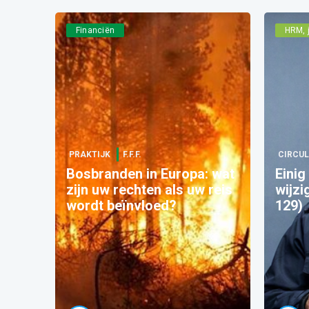
Financiën
HRM, j
PRAKTIJK
F.F.F.
CIRCUL
Bosbranden in Europa: wat
Einig
zijn uw rechten als uw reis
wijzi
wordt beïnvloed?
129)