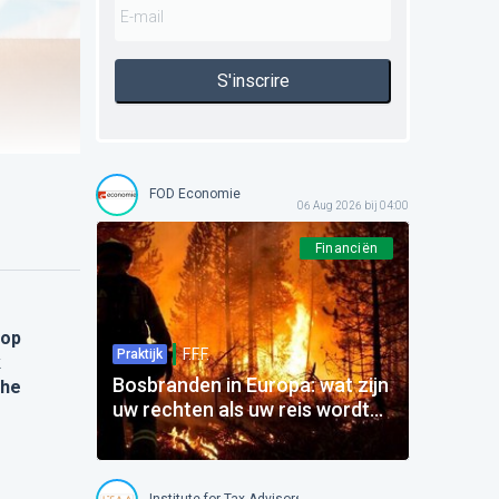
S'inscrire
FOD Economie
06 Aug 2026 bij 04:00
Financiën
 op
F.F.F.
Praktijk
k
Bosbranden in Europa: wat zijn
che
uw rechten als uw reis wordt
beïnvloed?
Institute for Tax Advisors and Accountants