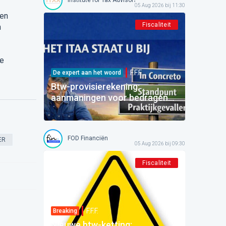
05 Aug 2026 bij 11:30
ien
Fiscaliteit
n
de
F.F.F.
De expert aan het woord
Btw-provisierekening:
aanmaningen voor bedragen
die al betaald zijn
FOD Financiën
ER
05 Aug 2026 bij 09:30
Fiscaliteit
F.F.F.
Breaking
Nieuwe btw-ketting: