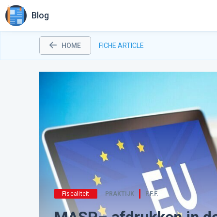
Blog
HOME
FICHE ARTICLE
Fiscaliteit
PRAKTIJK
F.F.F.
MASP– afdrukken in de