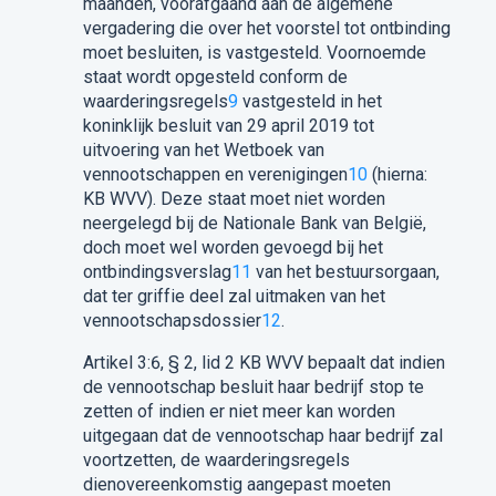
maanden, voorafgaand aan de algemene
vergadering die over het voorstel tot ontbinding
moet besluiten, is vastgesteld. Voornoemde
staat wordt opgesteld conform de
waarderingsregels
9
vastgesteld in het
koninklijk besluit van 29 april 2019 tot
uitvoering van het Wetboek van
vennootschappen en verenigingen
10
(hierna:
KB WVV). Deze staat moet niet worden
neergelegd bij de Nationale Bank van België,
doch moet wel worden gevoegd bij het
ontbindingsverslag
11
van het bestuursorgaan,
dat ter griffie deel zal uitmaken van het
vennootschapsdossier
12
.
Artikel 3:6, § 2, lid 2 KB WVV bepaalt dat indien
de vennootschap besluit haar bedrijf stop te
zetten of indien er niet meer kan worden
uitgegaan dat de vennootschap haar bedrijf zal
voortzetten, de waarderingsregels
dienovereenkomstig aangepast moeten