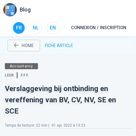
Blog
FR
NL
EN
CONNEXION / INSCRIPTION
HOME
FICHE ARTICLE
Accountancy
LEER
F.F.F.
Verslaggeving bij ontbinding en
vereffening van BV, CV, NV, SE en
SCE
Temps de lecture
:
22
min |
01 apr. 2022 à 13:23