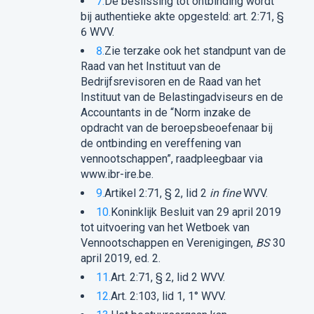
7.
De beslissing tot ontbinding wordt
bij authentieke akte opgesteld: art. 2:71, §
6 WVV.
8.
Zie terzake ook het standpunt van de
Raad van het Instituut van de
Bedrijfsrevisoren en de Raad van het
Instituut van de Belastingadviseurs en de
Accountants in de “Norm inzake de
opdracht van de beroepsbeoefenaar bij
de ontbinding en vereffening van
vennootschappen”, raadpleegbaar via
www.ibr-ire.be.
9.
Artikel 2:71, § 2, lid 2
in fine
WVV.
10.
Koninklijk Besluit van 29 april 2019
tot uitvoering van het Wetboek van
Vennootschappen en Verenigingen,
BS
30
april 2019, ed. 2.
11.
Art. 2:71, § 2, lid 2 WVV.
12.
Art. 2:103, lid 1, 1° WVV.