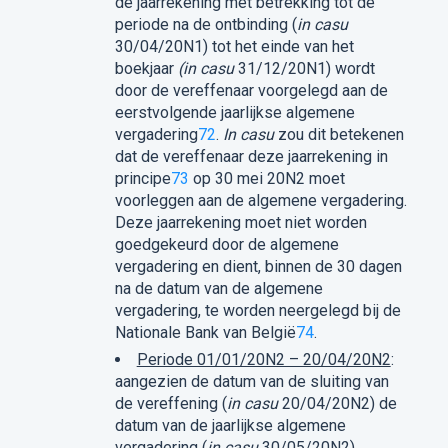
de jaarrekening met betrekking tot de
periode na de ontbinding (
in casu
30/04/20N1) tot het einde van het
boekjaar
(in casu
31/12/20N1) wordt
door de vereffenaar voorgelegd aan de
eerstvolgende jaarlijkse algemene
vergadering
72
.
In casu
zou dit betekenen
dat de vereffenaar deze jaarrekening in
principe
73
op 30 mei 20N2 moet
voorleggen aan de algemene vergadering.
Deze jaarrekening moet niet worden
goedgekeurd door de algemene
vergadering en dient, binnen de 30 dagen
na de datum van de algemene
vergadering, te worden neergelegd bij de
Nationale Bank van België
74
.
Periode 01/01/20N2 – 20/04/20N2
:
aangezien de datum van de sluiting van
de vereffening (
in casu
20/04/20N2) de
datum van de jaarlijkse algemene
vergadering (
in casu
30/05/20N2)