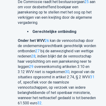
De Commissie raadt het bestuursorgaan
25
aan
om voor desbetreffend boekjaar een
jaarrekening op te stellen met het oog op het
verkrijgen van een kwijting door de algemene
vergadering.
Gerechtelijke ontbinding
Onder het WVV
26
kan de vennootschap door
de ondernemingsrechtbank gerechtelijk worden
ontbonden
27
bij de aanwezigheid van wettige
redenen
28
; indien blijkt dat de vennootschap
haar verplichting om een jaarrekening neer te
leggen
29
overeenkomstig artikelen 3:10 en
3:12 WVV niet is nagekomen
30
; ingeval van de
situaties opgesomd in artikel 2:74, § 2 WVV
31
of, specifiek voor de naamloze
vennootschappen, op verzoek van iedere
belanghebbende of het openbaar ministerie,
wanneer het nettoactief gedaald is tot beneden
61.500 euro
32
.