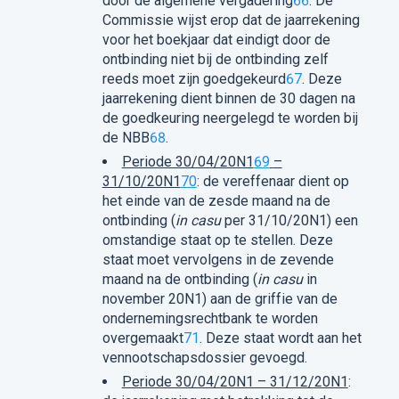
door de algemene vergadering
66
. De
Commissie wijst erop dat de jaarrekening
voor het boekjaar dat eindigt door de
ontbinding niet bij de ontbinding zelf
reeds moet zijn goedgekeurd
67
. Deze
jaarrekening dient binnen de 30 dagen na
de goedkeuring neergelegd te worden bij
de NBB
68
.
Periode 30/04/20N1
69
–
31/10/20N1
70
: de vereffenaar dient op
het einde van de zesde maand na de
ontbinding (
in casu
per 31/10/20N1) een
omstandige staat op te stellen. Deze
staat moet vervolgens in de zevende
maand na de ontbinding (
in casu
in
november 20N1) aan de griffie van de
ondernemingsrechtbank te worden
overgemaakt
71
. Deze staat wordt aan het
vennootschapsdossier gevoegd.
Periode 30/04/20N1 – 31/12/20N1
: