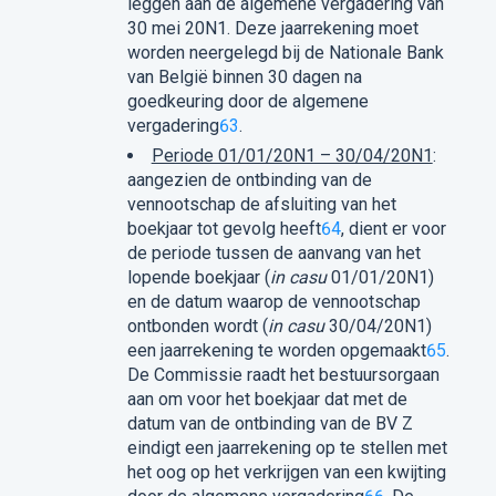
leggen aan de algemene vergadering van
30 mei 20N1. Deze jaarrekening moet
worden neergelegd bij de Nationale Bank
van België binnen 30 dagen na
goedkeuring door de algemene
vergadering
63
.
Periode 01/01/20N1 – 30/04/20N1
:
aangezien de ontbinding van de
vennootschap de afsluiting van het
boekjaar tot gevolg heeft
64
, dient er voor
de periode tussen de aanvang van het
lopende boekjaar (
in casu
01/01/20N1)
en de datum waarop de vennootschap
ontbonden wordt (
in casu
30/04/20N1)
een jaarrekening te worden opgemaakt
65
.
De Commissie raadt het bestuursorgaan
aan om voor het boekjaar dat met de
datum van de ontbinding van de BV Z
eindigt een jaarrekening op te stellen met
het oog op het verkrijgen van een kwijting