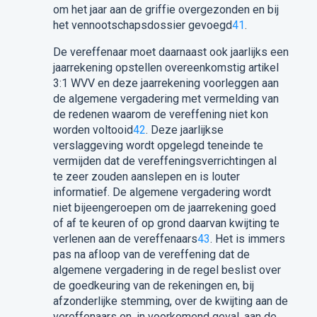
om het jaar aan de griffie overgezonden en bij
het vennootschapsdossier gevoegd
41
.
De vereffenaar moet daarnaast ook jaarlijks een
jaarrekening opstellen overeenkomstig artikel
3:1 WVV en deze jaarrekening voorleggen aan
de algemene vergadering met vermelding van
de redenen waarom de vereffening niet kon
worden voltooid
42
. Deze jaarlijkse
verslaggeving wordt opgelegd teneinde te
vermijden dat de vereffeningsverrichtingen al
te zeer zouden aanslepen en is louter
informatief. De algemene vergadering wordt
niet bijeengeroepen om de jaarrekening goed
of af te keuren of op grond daarvan kwijting te
verlenen aan de vereffenaars
43
. Het is immers
pas na afloop van de vereffening dat de
algemene vergadering in de regel beslist over
de goedkeuring van de rekeningen en, bij
afzonderlijke stemming, over de kwijting aan de
vereffenaars en, in voorkomend geval, aan de