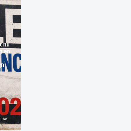
t nu
g en
en
n
5
min