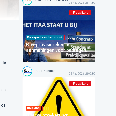
05 Aug 2026 bij 11:30
Fiscaliteit
F.F.F.
De expert aan het woord
Btw-provisierekening:
aanmaningen voor bedragen
die al betaald zijn
n de
FOD Financiën
05 Aug 2026 bij 09:30
Fiscaliteit
 een
 of
F.F.F.
Breaking
Nieuwe btw-ketting: