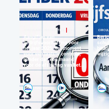
CIRCULAIRE | INSTRUCTIES
F.F.F.
CIRCUL
Aangiften van
Beric
bedrijfsvoorheffing voor
schu
het jaar 2025: het moment
bedri
voor een laatste controle,
wijzi
minder dan een maand
voor de afsluiting van het
betreffende programma
FOD Financiën
Forum For the Future
Gepubliceerd op
05 Aug 2026 bij
Gepublice
Lezen
2
min
04:00
04:05