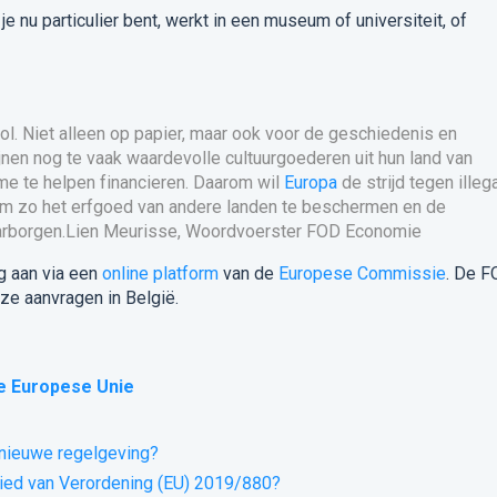
e nu particulier bent, werkt in een museum of universiteit, of
ol. Niet alleen op papier, maar ook voor de geschiedenis en
ijnen nog te vaak waardevolle cultuurgoederen uit hun land van
me te helpen financieren. Daarom wil
Europa
de strijd tegen illeg
 om zo het erfgoed van andere landen te beschermen en de
waarborgen.Lien Meurisse, Woordvoerster FOD Economie
g aan via een
online platform
van de
Europese Commissie
. De 
e aanvragen in België.
de Europese Unie
 nieuwe regelgeving?
ied van Verordening (EU) 2019/880?