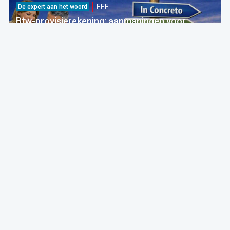
F.F.F.
De expert aan het woord
Btw-provisierekening: aanmaningen voor
bedragen die al betaald zijn
FOD Financiën
05 Aug 2026 bij 09:30
Fiscaliteit
F.F.F.
Breaking
Nieuwe btw-ketting: onterechte verzending van
betalingsberichten
FOD Financiën
Forum For the Future
05 Aug 2026 bij 04:00