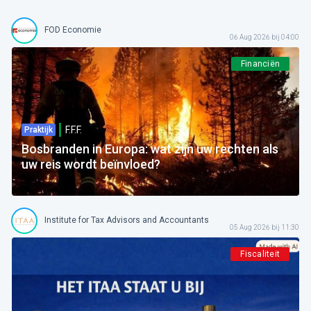
FOD Economie
06 Aug 2026 bij 04:00
Financiën
F.F.F.
Praktijk
Bosbranden in Europa: wat zijn uw rechten als
uw reis wordt beïnvloed?
Institute for Tax Advisors and Accountants
05 Aug 2026 bij 11:30
Fiscaliteit