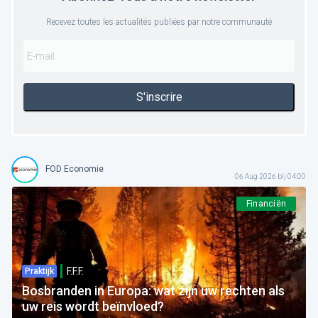
Recevez toutes les actualités publiées par notre communauté
S'inscrire
FOD Economie
06 Aug 2026 bij 04:00
Financiën
F.F.F.
Praktijk
Bosbranden in Europa: wat zijn uw rechten als
uw reis wordt beïnvloed?