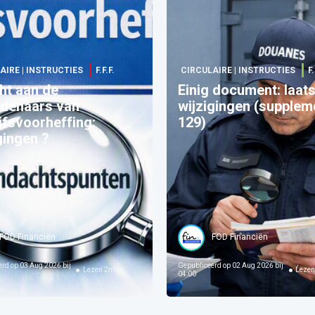
AIRE | INSTRUCTIES
F.F.F.
CIRCULAIRE | INSTRUCTIES
F.
ht aan de
Einig document: laat
ldenaars van
wijzigingen (supplem
jfsvoorheffing:
129)
gingen ?
FOD Financiën
FOD Financiën
erd op
03 Aug 2026 bij
Gepubliceerd op
02 Aug 2026 bij
Lezen
2
min
Leze
04:00