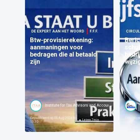
DE EXPERT AAN HET WOORD
F.F.F.
CIRCUL
Btw-provisierekening:
Beric
aanmaningen voor
schu
bedragen die al betaald
bedri
zijn
wijzi
Institute for Tax Advisors and Accountants
Gepubliceerd op
05 Aug 2026 bij
Gepublice
Lezen
7
min
11:30
04:05