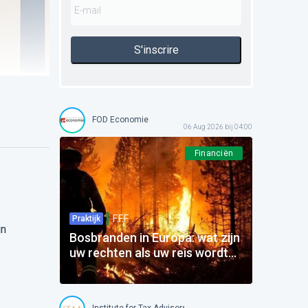
S'inscrire
FOD Economie
06 Aug 2026 bij 04:00
Financiën
F.F.F.
Praktijk
jn
Bosbranden in Europa: wat zijn
uw rechten als uw reis wordt
beïnvloed?
Institute for Tax Advisors and Accountants