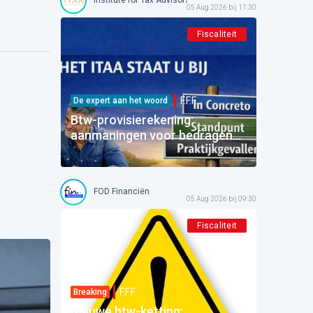
05 Aug 2026 bij 11:30
Fiscaliteit
F.F.F.
De expert aan het woord
Btw-provisierekening:
aanmaningen voor bedragen
die al betaald zijn
FOD Financiën
05 Aug 2026 bij 09:30
Fiscaliteit
F.F.F.
Breaking
Nieuwe btw-ketting: