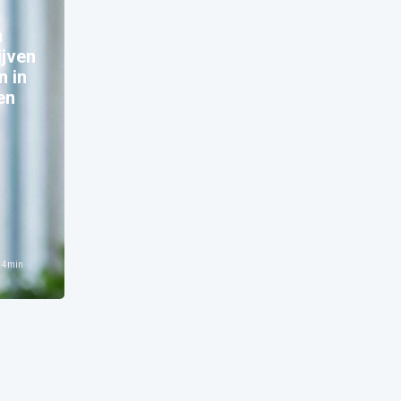
n
ijven
n in
en
n
4
min