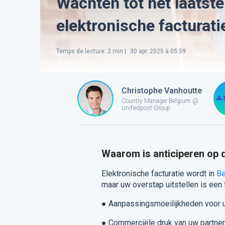
Wachten tot het laatst
elektronische facturati
Temps de lecture
:
2
min |
30 apr. 2025 à 05:59
Christophe Vanhoutte
Country Manager Belgium @
Unifiedpost Group
Waarom is anticiperen op 
Elektronische facturatie wordt in
Be
maar uw overstap uitstellen is een f
●
Aanpassingsmoeilijkheden voor 
●
Commerciële druk van uw partners 