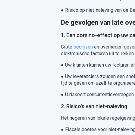
●
Risico op niet-naleving van de B
De gevolgen van late ov
1. Een domino-effect op uw zak
Grote
bedrijven
en overheden geven 
elektronische facturen uit te reiken.
●
Uw klanten kunnen uw facturen af
●
Uw leveranciers zouden een snell
tijd te geven om uzelf te organiser
●
U riskeert concurrentievermogen t
2. Risico's van niet-naleving
Het negeren van lokale regelgeving 
●
Fiscale boetes voor niet-naleving