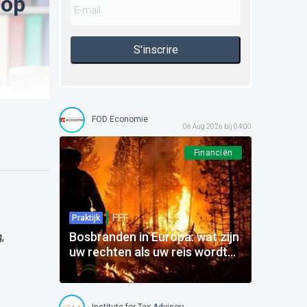
 op
S'inscrire
FOD Economie
06 Aug 2026 bij 04:00
Financiën
F.F.F.
Praktijk
Bosbranden in Europa: wat zijn
,
uw rechten als uw reis wordt
beïnvloed?
Institute for Tax Advisors and Accountants