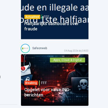
F.F.F.
Actualiteit
Halfjaarlijks dashboard over
fraude
Safeonweb
04 Aug 2026 bij 04:00
Apps, Cloud & Digital
g
F.F.F.
Breaking
Opgelet voor valse ING-
berichten