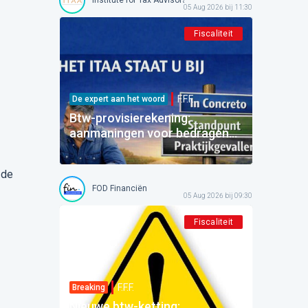
05 Aug 2026 bij 11:30
Fiscaliteit
F.F.F.
De expert aan het woord
Btw-provisierekening:
aanmaningen voor bedragen
die al betaald zijn
 de
FOD Financiën
05 Aug 2026 bij 09:30
Fiscaliteit
F.F.F.
Breaking
Nieuwe btw-ketting: