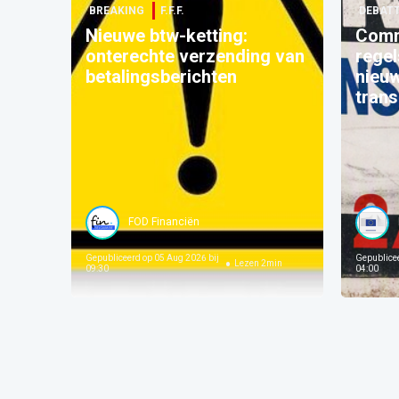
BREAKING
F.F.F.
DEBAT
Nieuwe btw-ketting:
Comm
onterechte verzending van
regel
betalingsberichten
nieu
trans
FOD Financiën
Gepubliceerd op
05 Aug 2026 bij
Gepublice
Lezen
2
min
09:30
04:00