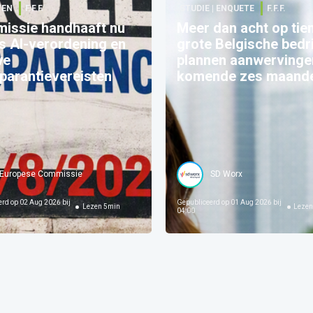
TEN
F.F.F.
STUDIE | ENQUETE
F.F.F.
issie handhaaft nu
Meer dan acht op tie
s AI-verordening en
grote Belgische bedr
we
plannen aanwervinge
parantievereisten
komende zes maand
Europese Commissie
SD Worx
erd op
02 Aug 2026 bij
Gepubliceerd op
01 Aug 2026 bij
Lezen
5
min
Leze
04:00