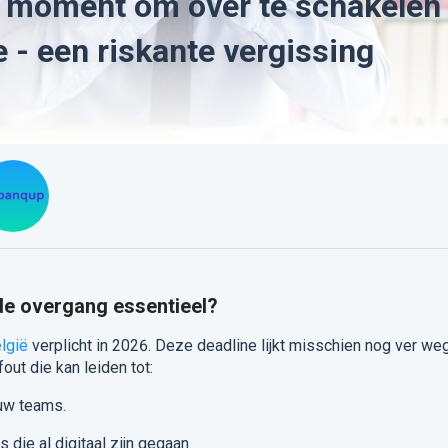
e moment om over te schakelen
e - een riskante vergissing
de overgang essentieel?
lgië
verplicht in 2026. Deze deadline lijkt misschien nog ver weg
out die kan leiden tot:
uw teams.
die al digitaal zijn gegaan.