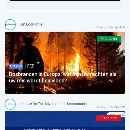
FOD Economie
06 Aug 2026 bij 04:00
Financiën
F.F.F.
Praktijk
Bosbranden in Europa: wat zijn uw rechten als
uw reis wordt beïnvloed?
Institute for Tax Advisors and Accountants
05 Aug 2026 bij 11:30
Fiscaliteit