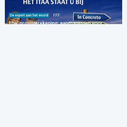
F.F.F.
De expert aan het woord
Btw-provisierekening: aanmaningen voor
bedragen die al betaald zijn
FOD Financiën
05 Aug 2026 bij 09:30
Fiscaliteit
F.F.F.
Breaking
Nieuwe btw-ketting: onterechte verzending van
betalingsberichten