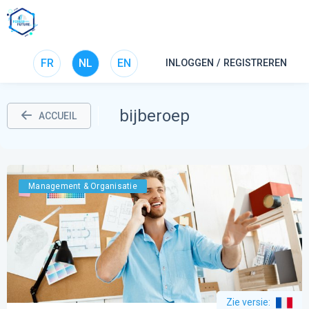
FR
NL
EN
INLOGGEN / REGISTREREN
bijberoep
ACCUEIL
Management & Organisatie
Zie versie
: