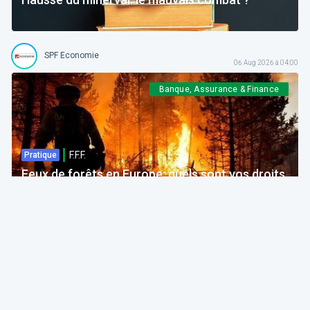
SPF Economie
06 Aug 2026 à 04:00
Banque, Assurance & Finance
F.F.F.
Pratique
Feux de forêts en Europe: quels sont vos droits
si votre voyage est impacté ?
Bruno Colmant
Professeur, Membre de l'Académie Royale
06 Aug 2026 à 04:00
GRH, Emploi, formation