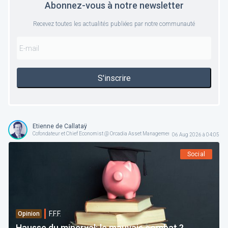
Abonnez-vous à notre newsletter
Recevez toutes les actualités publiées par notre communauté
S'inscrire
Etienne de Callataÿ
Cofondateur et Chief Economist @ Orcadia Asset Management
06 Aug 2026 à 04:05
Social
F.F.F.
Opinion
Hausse du minerval: le mauvais combat ?