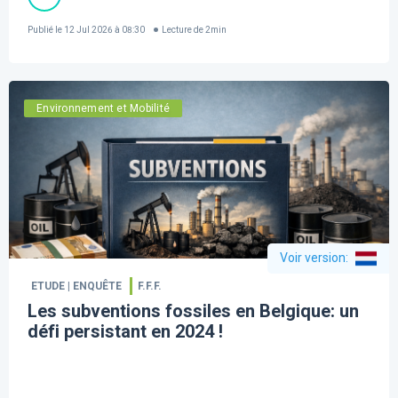
Publié le
12 Jul 2026 à 08:30
Lecture de
2
min
Environnement et Mobilité
Voir version
:
ETUDE | ENQUÊTE
F.F.F.
Les subventions fossiles en Belgique: un
défi persistant en 2024 !