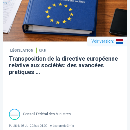
Voir version
:
LÉGISLATION
F.F.F.
Transposition de la directive européenne
relative aux sociétés: des avancées
pratiques ...
Conseil Fédéral des Ministres
Publié le
05 Jul 2026 à 04:00
Lecture de
3
min