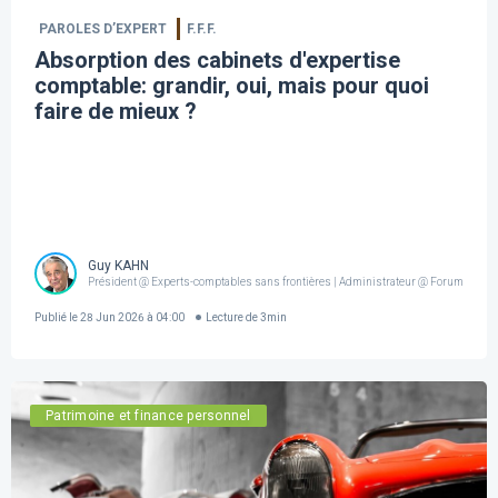
PAROLES D’EXPERT
F.F.F.
Absorption des cabinets d'expertise
comptable: grandir, oui, mais pour quoi
faire de mieux ?
Guy KAHN
Président @ Experts-comptables sans frontières | Administrateur @ Forum For th
Publié le
28 Jun 2026 à 04:00
Lecture de
3
min
Patrimoine et finance personnel