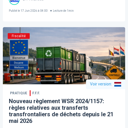
Publié le
17 Jun 2026 à 04:00
Lecture de
1
min
Fiscalité
Voir version
:
PRATIQUE
F.F.F.
Nouveau règlement WSR 2024/1157:
règles relatives aux transferts
transfrontaliers de déchets depuis le 21
mai 2026