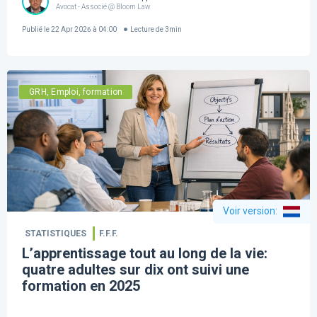
Avocat - Associé @ Bloom Law
Publié le
22 Apr 2026 à 04:00
Lecture de
3
min
GRH, Emploi, formation
Voir version
:
STATISTIQUES
F.F.F.
L’apprentissage tout au long de la vie:
quatre adultes sur dix ont suivi une
formation en 2025