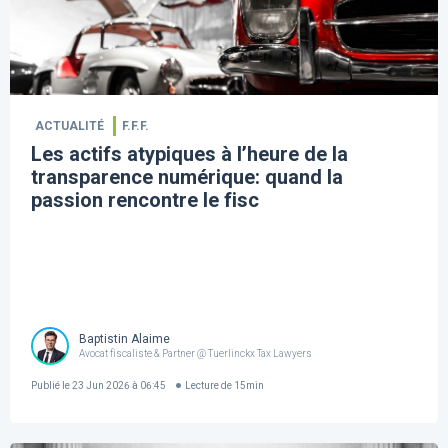
ACTUALITÉ
F.F.F.
Les actifs atypiques à l’heure de la
transparence numérique: quand la
passion rencontre le fisc
Baptistin Alaime
Avocat fiscaliste & Partner @ Tuerlinckx Tax Lawyers
Publié le
23 Jun 2026 à 06:45
Lecture de
15
min