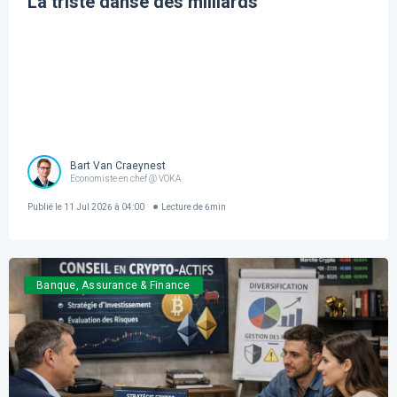
La triste danse des milliards
Bart Van Craeynest
Economiste en chef @ VOKA
Publié le
11 Jul 2026 à 04:00
Lecture de
6
min
Banque, Assurance & Finance