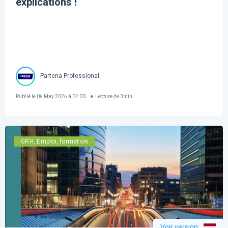
explications !
Partena Professional
Publié le
08 May 2026 à 04:00
Lecture de
3
min
GRH, Emploi, formation
Voir version
: