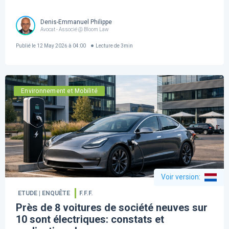
Denis-Emmanuel Philippe
Avocat - Associé @ Bloom Law
Publié le
12 May 2026 à 04:00
Lecture de
3
min
Environnement et Mobilité
Voir version
:
ETUDE | ENQUÊTE
F.F.F.
Près de 8 voitures de société neuves sur
10 sont électriques: constats et