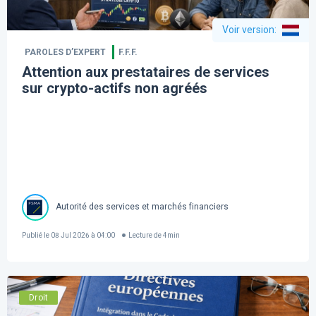
Voir version
:
PAROLES D’EXPERT
F.F.F.
Attention aux prestataires de services
sur crypto-actifs non agréés
Autorité des services et marchés financiers
Publié le
08 Jul 2026 à 04:00
Lecture de
4
min
Droit