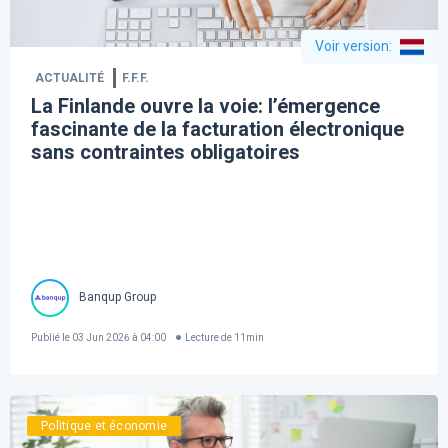
Voir version
:
ACTUALITÉ
F.F.F.
La Finlande ouvre la voie: l’émergence
fascinante de la facturation électronique
sans contraintes obligatoires
Banqup Group
Publié le
03 Jun 2026 à 04:00
Lecture de
11
min
Politique et économie