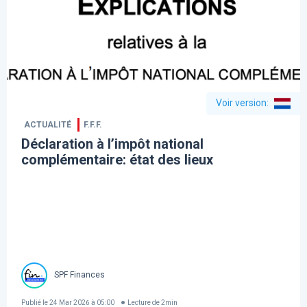
Voir version
:
ACTUALITÉ
F.F.F.
Déclaration à l’impôt national
complémentaire: état des lieux
SPF Finances
Publié le
24 Mar 2026 à 05:00
Lecture de
2
min