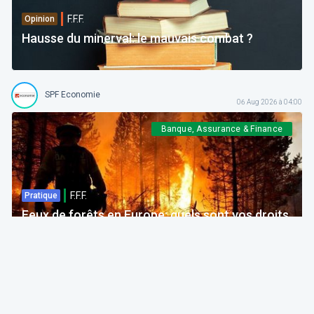
F.F.F.
Opinion
Hausse du minerval: le mauvais combat ?
SPF Economie
06 Aug 2026 à 04:00
Banque, Assurance & Finance
F.F.F.
Pratique
Feux de forêts en Europe: quels sont vos droits
si votre voyage est impacté ?
Bruno Colmant
Professeur, Membre de l'Académie Royale
06 Aug 2026 à 04:00