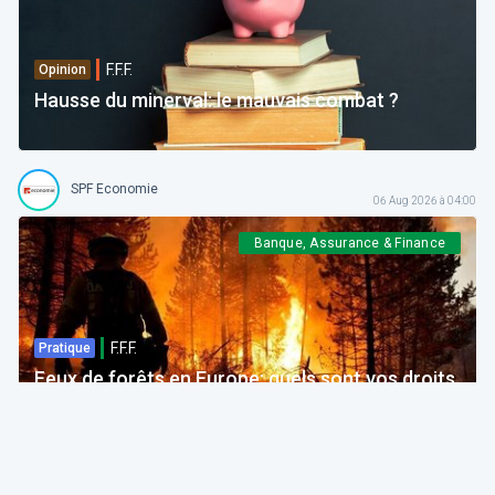
F.F.F.
Opinion
Hausse du minerval: le mauvais combat ?
SPF Economie
06 Aug 2026 à 04:00
Banque, Assurance & Finance
F.F.F.
Pratique
Feux de forêts en Europe: quels sont vos droits
si votre voyage est impacté ?
Bruno Colmant