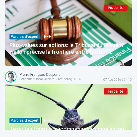
Fiscalité
F.F.F.
Paroles d’expert
Plus-values sur actions: le Tribunal du Brabant
wallon précise la frontière entre gestion
normale et spéculation
Pierre-François Coppens
Conseiller Fiscal, Juriste | Président @ AFPC
07 Aug 2026 à 04:10
Fiscalité
F.F.F.
Paroles d’expert
Taxer les fourmis, récompenser les cigales, ou
comment la Belgique décourage ceux qui