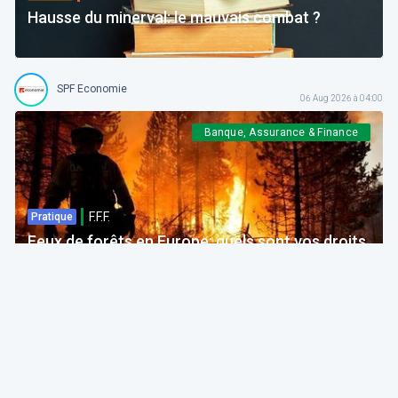
Hausse du minerval: le mauvais combat ?
SPF Economie
06 Aug 2026 à 04:00
Banque, Assurance & Finance
F.F.F.
Pratique
Feux de forêts en Europe: quels sont vos droits
si votre voyage est impacté ?
Bruno Colmant
Professeur, Membre de l'Académie Royale
06 Aug 2026 à 04:00
GRH, Emploi, formation